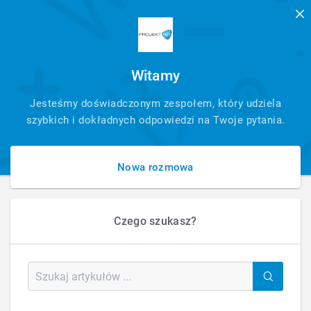
Witamy
SZYBKI
Jesteśmy doświadczonym zespołem, który udziela
KONTAKT
szybkich i dokładnych odpowiedzi na Twoje pytania.
Nowa rozmowa
Czego szukasz?
HOME
FAQ – ODPOWIEDZI
FAQ – ODPOWIEDZI