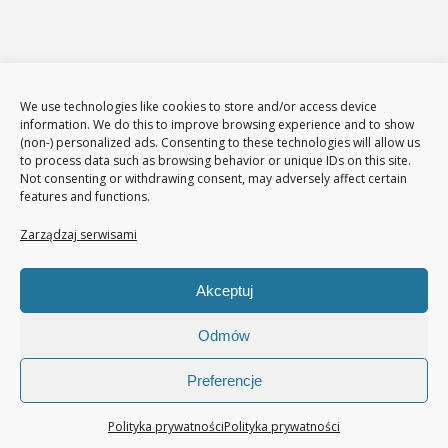
E-Marketing
Adwords – reklama w GOOGLE
Obsługa reklam AdWords – pakiety
Badanie konkurencji w internecie
Tłumaczenia stron i sklepów
We use technologies like cookies to store and/or access device
Polityka plików cookies (EU)
information. We do this to improve browsing experience and to show
(non-) personalized ads. Consenting to these technologies will allow us
Polityka prywatności
to process data such as browsing behavior or unique IDs on this site.
Not consenting or withdrawing consent, may adversely affect certain
features and functions.
Nasze usługi
Page Communication
Zarządzaj serwisami
Google Analitycs
Jak zwiększyć liczbę klientów
Akceptuj
Audyt sklepu internetowego
Pozycjonowanie
Odmów
Preferencje
© 2020 All rights reserved.
Polityka prywatności
Polityka prywatności