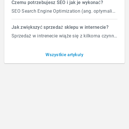
Czemu potrzebujesz SEO i jak je wykonać?
SEO Search Engine Optimization (ang. optymalizacja silnika wyszukiwań) to proces przeprowadzany...
FAQ – ODPOWIEDZI
Jak zwiększyć sprzedaż sklepu w internecie?
Sprzedaż w intrenecie wiąże się z kilkoma czynnikami które wpływają na ilość zamówień. Załóżmy, że d...
Wszystkie artykuły
Przeszukaj Bazę wiedzy po
słowach kluczowych
Szukaj