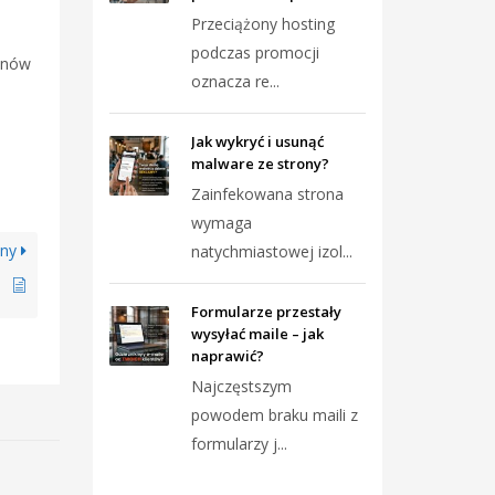
Przeciążony hosting
podczas promocji
inów
oznacza re...
h
Jak wykryć i usunąć
malware ze strony?
Zainfekowana strona
wymaga
pny
natychmiastowej izol...
Formularze przestały
wysyłać maile – jak
naprawić?
Najczęstszym
powodem braku maili z
formularzy j...