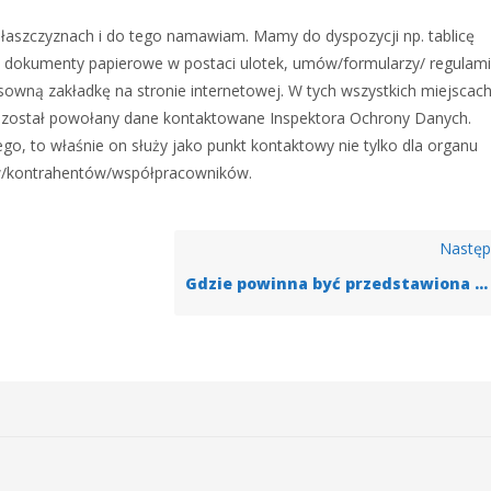
łaszczyznach i do tego namawiam. Mamy do dyspozycji np. tablicę
 dokumenty papierowe w postaci ulotek, umów/formularzy/ regulam
wną zakładkę na stronie internetowej. W tych wszystkich miejscac
i został powołany dane kontaktowane Inspektora Ochrony Danych.
, to właśnie on służy jako punkt kontaktowy nie tylko dla organu
ów/kontrahentów/współpracowników.
Nastę
Gdzie powinna być przedstawiona opcja wypisania się z bazy? Strona? Konto?