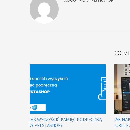
ABOUT
ADMINISTRATOR
CO MO
JAK WYCZYŚCIĆ PAMIĘĆ PODRĘCZNĄ
JAK NA
W PRESTASHOP?
(URL) P