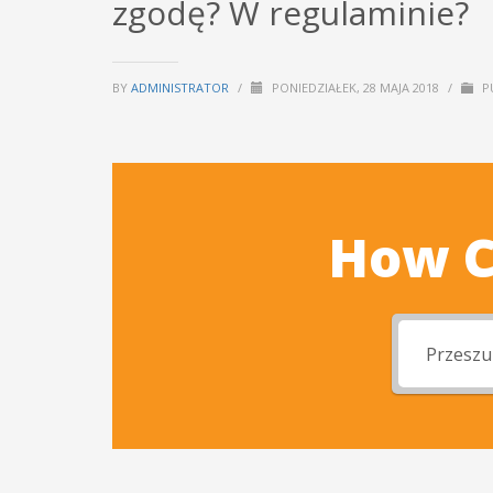
zgodę? W regulaminie?
BY
ADMINISTRATOR
/
PONIEDZIAŁEK, 28 MAJA 2018
/
P
How C