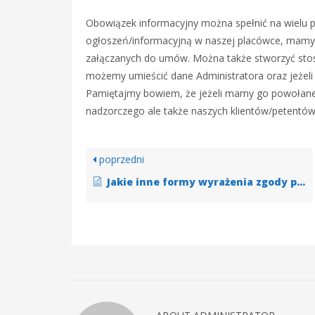
Obowiązek informacyjny można spełnić na wielu p
ogłoszeń/informacyjną w naszej placówce, mamy
załączanych do umów. Można także stworzyć stoso
możemy umieścić dane Administratora oraz jeżel
Pamiętajmy bowiem, że jeżeli mamy go powołanego
nadzorczego ale także naszych klientów/petent
poprzedni
Jakie inne formy wyrażenia zgody prócz zaznaczeniem checkboxu można stosować? Kliknięcie w link? czy inne…