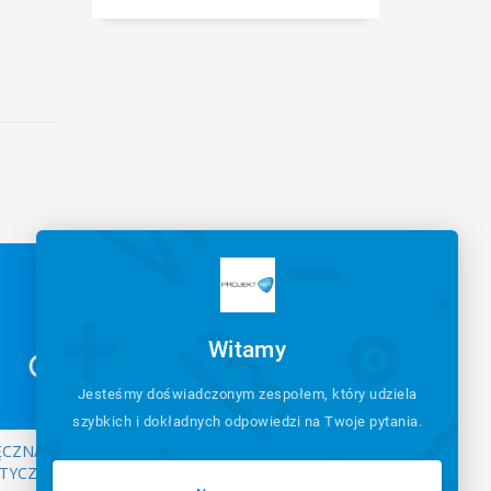
Witamy
Jesteśmy doświadczonym zespołem, który udziela
szybkich i dokładnych odpowiedzi na Twoje pytania.
ĘCZNĄ
TYCZKI