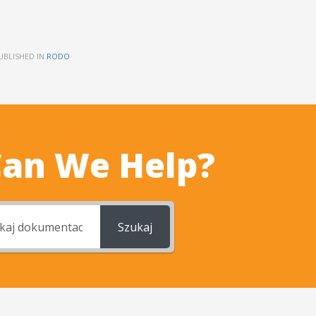
UBLISHED IN
RODO
an We Help?
Szukaj