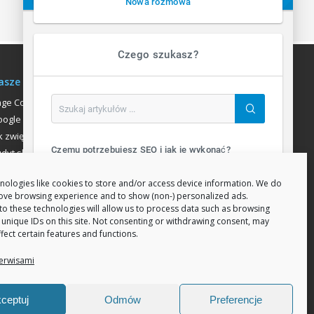
Nowa rozmowa
Czego szukasz?
asze usługi
age Communication
ogle Analitycs
k zwiększyć liczbę klientów
Czemu potrzebujesz SEO i jak je wykonać?
dyt sklepu internetowego
SEO Search Engine Optimization (ang. optymalizacja silnika wyszukiwań) to proces przeprowadzany...
ozycjonowanie
nologies like cookies to store and/or access device information. We do
rove browsing experience and to show (non-) personalized ads.
Jak zwiększyć sprzedaż sklepu w internecie?
to these technologies will allow us to process data such as browsing
 unique IDs on this site. Not consenting or withdrawing consent, may
Sprzedaż w intrenecie wiąże się z kilkoma czynnikami które wpływają na ilość zamówień. Załóżmy, że d...
fect certain features and functions.
erwisami
Wszystkie artykuły
ceptuj
Odmów
Preferencje