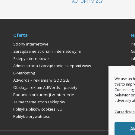
AUTOPTIMIZE?
Oferta
N
Strony internetowe
P
Zarządzanie stronami internetowymi
Go
Sklepy internetowe
Ja
Administracja i zarządzanie sklepami www
Au
E-Marketing
P
We use tech
Adwords – reklama w GOOGLE
this to imp
Obsługa reklam AdWords – pakiety
Consenting 
Badanie konkurencji w internecie
behavior or
adversely af
Tłumaczenia stron i sklepów
Polityka plików cookies (EU)
Zarządzaj s
Polityka prywatności
Ak