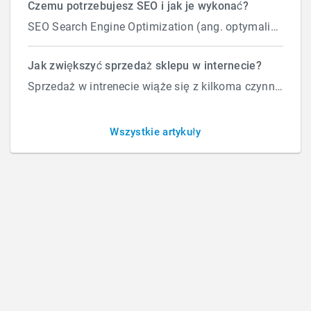
Czemu potrzebujesz SEO i jak je wykonać?
SEO Search Engine Optimization (ang. optymalizacja silnika wyszukiwań) to proces przeprowadzany...
Tłumaczenie stron i
sklepów
Jak zwiększyć sprzedaż sklepu w internecie?
Sprzedaż w intrenecie wiąże się z kilkoma czynnikami które wpływają na ilość zamówień. Załóżmy, że d...
Wszystkie artykuły