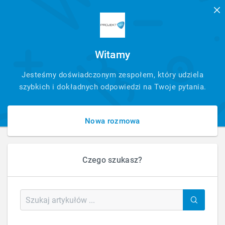
Witamy
SZYBKI
Jesteśmy doświadczonym zespołem, który udziela
KONTAKT
szybkich i dokładnych odpowiedzi na Twoje pytania.
Nowa rozmowa
Czego szukasz?
HOME
TŁUMACZENIA
TŁUMACZENIA