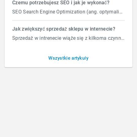
Czemu potrzebujesz SEO i jak je wykonać?
SEO Search Engine Optimization (ang. optymalizacja silnika wyszukiwań) to proces przeprowadzany...
Strony internetowe
Jak zwiększyć sprzedaż sklepu w internecie?
Sprzedaż w intrenecie wiąże się z kilkoma czynnikami które wpływają na ilość zamówień. Załóżmy, że d...
Wszystkie artykuły