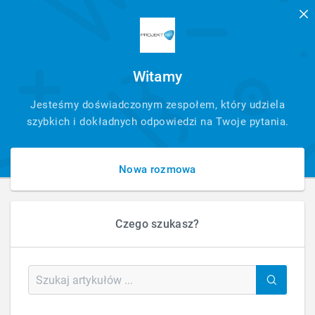
Witamy
SZYBKI
Jesteśmy doświadczonym zespołem, który udziela
KONTAKT
szybkich i dokładnych odpowiedzi na Twoje pytania.
Nowa rozmowa
Czego szukasz?
HOME
STRONY INTERNETOWE
STRONY INTERNETOWE
Strony internetowe