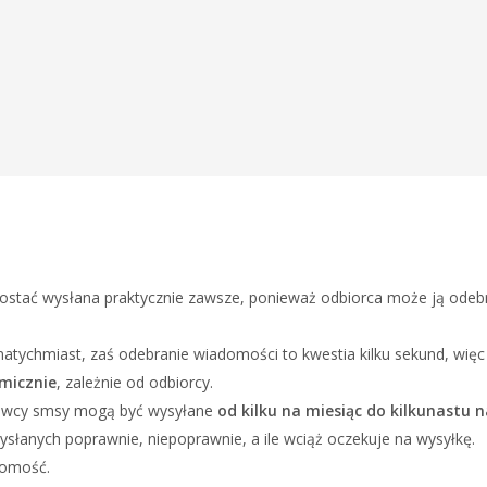
tać wysłana praktycznie zawsze, ponieważ odbiorca może ją odebra
natychmiast, zaś odebranie wiadomości to kwestia kilku sekund, wię
micznie
, zależnie od odbiorcy.
adawcy smsy mogą być wysyłane
od kilku na miesiąc do kilkunastu n
ysłanych poprawnie, niepoprawnie, a ile wciąż oczekuje na wysyłkę.
domość.