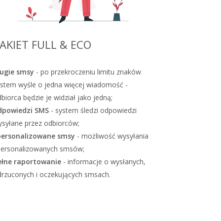
AKIET FULL & ECO
ługie smsy
- po przekroczeniu limitu znaków
ystem wyśle o jedna więcej wiadomość
-
biorca będzie je widział jako jedną;
dpowiedzi SMS
- system śledzi odpowiedzi
syłane przez odbiorców;
personalizowane smsy
- możliwość wysyłania
personalizowanych smsów;
ełne raportowanie
- informacje o wysłanych,
rzuconych i oczekujących smsach.