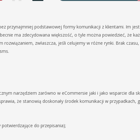
ę bez przynajmniej podstawowej formy komunikacji z klientami. Im je
 obecnie ma zdecydowana większość, o tyle można powiedzieć, że ka
m rozwiązaniem, zwłaszcza, jeśli celujemy w różne rynki. Brak czasu
 sms.
nym narzędziem zarówno w eCommersie jaki i jako wsparcie dla sk
sprawia, że stanowią doskonały środek komunikacji w przypadkach, gd
 potwierdzające do przepisania);