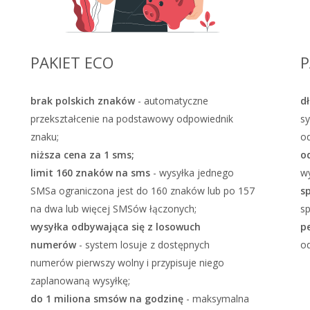
PAKIET ECO
P
brak polskich znaków
- automatyczne
d
przekształcenie na podstawowy odpowiednik
s
znaku;
od
niższa cena za 1 sms;
o
limit 160 znaków na sms
- wysyłka jednego
wy
SMSa ograniczona jest do 160 znaków lub po 157
s
na dwa lub więcej SMSów łączonych;
s
wysyłka odbywająca się z losowuch
p
numerów
- system losuje z dostępnych
od
numerów pierwszy wolny i przypisuje niego
zaplanowaną wysyłkę;
do 1 miliona smsów na godzinę
- maksymalna