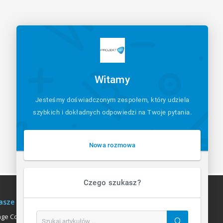
Witamy
Jesteśmy doświadczonym zespołem, który udziela
szybkich i dokładnych odpowiedzi na Twoje pytania.
Nowa rozmowa
Czego szukasz?
asze usługi
age Communication