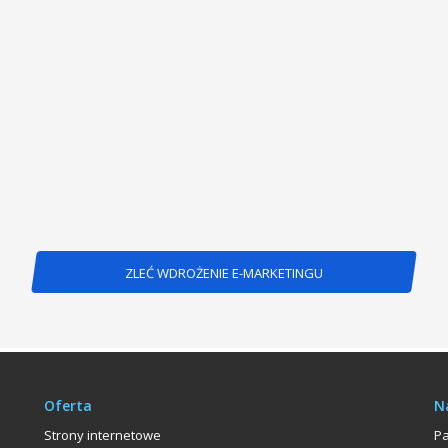
ZLEĆ WDROŻENIE E-MARKETINGU
Oferta
N
Strony internetowe
P