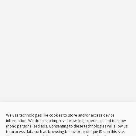
ul.: Żeromskiego 65
26-600
Radom
Tel.
794 002 102
E-mail:
biuro@projekt-net.pl
Oferta
Strony internetowe
Zarządzanie stronami internetowymi
Sklepy internetowe
Administracja i zarządzanie sklepami www
E-Marketing
Adwords – reklama w GOOGLE
Obsługa reklam AdWords – pakiety
Badanie konkurencji w internecie
Tłumaczenia stron i sklepów
We use technologies like cookies to store and/or access device
Polityka plików cookies (EU)
information. We do this to improve browsing experience and to show
(non-) personalized ads. Consenting to these technologies will allow us
Polityka prywatności
to process data such as browsing behavior or unique IDs on this site.