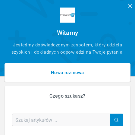
Witamy
SZYBKI
Jesteśmy doświadczonym zespołem, który udziela
KONTAKT
szybkich i dokładnych odpowiedzi na Twoje pytania.
Nowa rozmowa
Czego szukasz?
HOME
MARKETING ZAUTOMATYZOWANY
KAMPANIE SMS’OWE
ROZWIĄZANIA SMS DLA BRANŻY ECOMMERCE
Rozwiązania SMS dla branży eCommerce