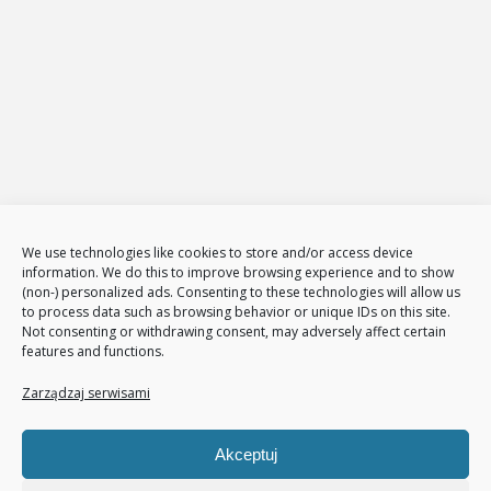
Oferta
Strony internetowe
Zarządzanie stronami internetowymi
Sklepy internetowe
Administracja i zarządzanie sklepami www
E-Marketing
Adwords – reklama w GOOGLE
Obsługa reklam AdWords – pakiety
Badanie konkurencji w internecie
Tłumaczenia stron i sklepów
We use technologies like cookies to store and/or access device
information. We do this to improve browsing experience and to show
Polityka plików cookies (EU)
(non-) personalized ads. Consenting to these technologies will allow us
Polityka prywatności
to process data such as browsing behavior or unique IDs on this site.
Not consenting or withdrawing consent, may adversely affect certain
features and functions.
Nasze usługi
Page Communication
Zarządzaj serwisami
Google Analitycs
Jak zwiększyć liczbę klientów
Akceptuj
Audyt sklepu internetowego