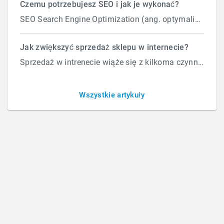
Czemu potrzebujesz SEO i jak je wykonać?
SEO Search Engine Optimization (ang. optymalizacja silnika wyszukiwań) to proces przeprowadzany...
Zwiększ liczbę klientów
Jak zwiększyć sprzedaż sklepu w internecie?
Sprzedaż w intrenecie wiąże się z kilkoma czynnikami które wpływają na ilość zamówień. Załóżmy, że d...
dzięki internetowi
Wszystkie artykuły
Twoja firma zmaga się ze skutkami lockdown'u
spowodowanego koronawirusem?
Zauważasz spadek liczby klientów i odbiorców
Twoich usług?
Jakość przyjmowanych zleceń staje się coraz
słabsza?