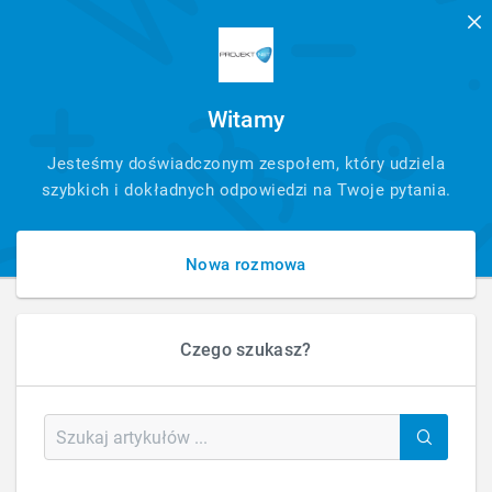
Witamy
SZYBKI
Jesteśmy doświadczonym zespołem, który udziela
KONTAKT
szybkich i dokładnych odpowiedzi na Twoje pytania.
Nowa rozmowa
Czego szukasz?
HOME
ZWIĘKSZ LICZBĘ KLIENTÓW DZIĘKI INTERNETOWI
Zwiększ liczbę klientów dzięki internetowi