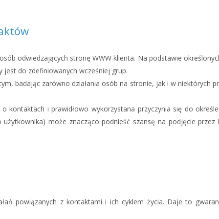
taktów
ób odwiedzających stronę WWW klienta. Na podstawie określonych w
 jest do zdefiniowanych wcześniej grup.
m, badając zarówno działania osób na stronie, jak i w niektórych prz
 kontaktach i prawidłowo wykorzystana przyczynia się do określe
użytkownika) może znacząco podnieść szansę na podjęcie przez ko
ań powiązanych z kontaktami i ich cyklem życia. Daje to gwaranc