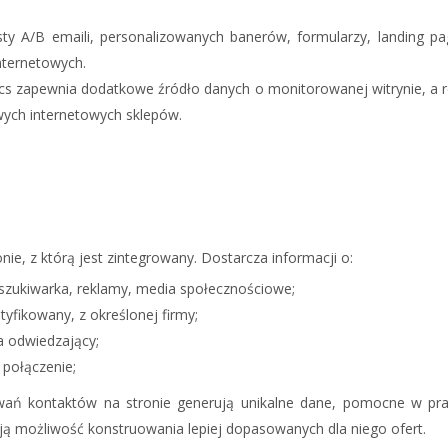
esty A/B emaili, personalizowanych banerów, formularzy, landin
nternetowych.
cs zapewnia dodatkowe źródło danych o monitorowanej witrynie, a 
ych internetowych sklepów.
ie, z którą jest zintegrowany. Dostarcza informacji o:
szukiwarka, reklamy, media społecznościowe;
yfikowany, z określonej firmy;
a odwiedzający;
 połączenie;
wań kontaktów na stronie generują unikalne dane, pomocne w pra
dają możliwość konstruowania lepiej dopasowanych dla niego ofert.