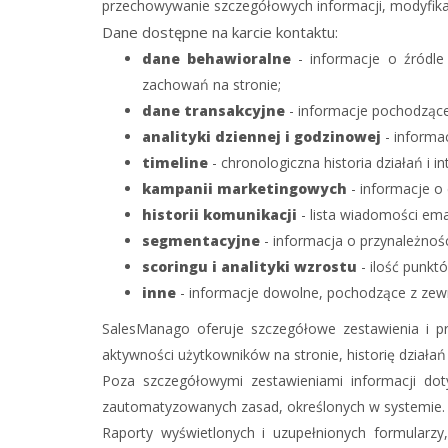
przechowywanie szczegółowych informacji, modyfikacj
Dane dostępne na karcie kontaktu:
dane behawioralne
-
informacje o źródle 
zachowań na stronie;
dane transakcyjne
- informacje pochodzące
analityki dziennej i godzinowej
- informac
timeline
- chronologiczna historia działań i 
kampanii marketingowych
- informacje o 
historii komunikacji
- lista wiadomości ema
segmentacyjne
- informacja o przynależnoś
scoringu i analityki wzrostu
- ilość punktó
inne
- informacje dowolne, pochodzące z zew
SalesManago oferuje szczegółowe zestawienia i p
aktywności użytkowników na stronie, historię działa
Poza szczegółowymi zestawieniami informacji dot
zautomatyzowanych zasad, określonych w systemie.
Raporty wyświetlonych i uzupełnionych formularzy