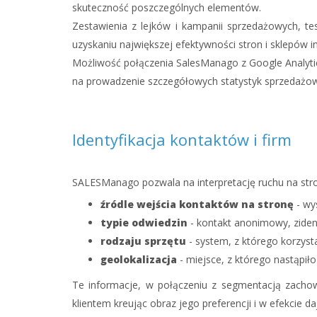
skuteczność poszczególnych elementów.
Zestawienia z lejków i kampanii sprzedażowych, t
uzyskaniu największej efektywności stron i sklepów i
Możliwość połączenia SalesManago z Google Analyti
na prowadzenie szczegółowych statystyk sprzedażow
Identyfikacja kontaktów i firm
SALESManago pozwala na interpretację ruchu na stron
źródle wejścia kontaktów na stronę
- wy
typie odwiedzin
-
kontakt anonimowy, zident
rodzaju sprzętu
-
system, z którego korzyst
geolokalizacja
-
miejsce, z którego nastąpiło
Te informacje, w połączeniu z segmentacją zacho
klientem kreując obraz jego preferencji i w efekcie 