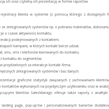
ę ich oraz czytelną ich prezentację w formie raportów.
rejestracji klienta w systemie (z pomocą którego z dostępnych 
 ze zintegrowanych systemów np. o pobraniu materiałów, dokonaniu 
je o czasie aktywności kontaktu;
interakcji podejmowanych z kontaktem;
etapach kampanii, w których kontakt bierze udział;
il, sms, vms i telefonów kierowanych do kontaktu;
ci kontaktu do segmentów;
w przydzielonych za interakcje kontakt-firma;
nętrznych zintegrowanych systemów i baz danych.
rezentacje graficzne statystyk związanych z zachowaniami klient
ń i kontaktów wykonanych na pojedynczym użytkowniku oraz w analizy
yczącymi klientów SalesManago oferuje także raporty z analityk
, landing page, pop-up'ów i personalizowanych banerów dodatkow