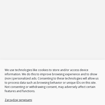
E-mail:
biuro@projekt-net.pl
Oferta
Strony internetowe
Zarządzanie stronami internetowymi
Sklepy internetowe
Administracja i zarządzanie sklepami www
E-Marketing
Adwords – reklama w GOOGLE
Obsługa reklam AdWords – pakiety
Badanie konkurencji w internecie
Tłumaczenia stron i sklepów
We use technologies like cookies to store and/or access device
Polityka plików cookies (EU)
information. We do this to improve browsing experience and to show
(non-) personalized ads. Consenting to these technologies will allow us
Polityka prywatności
to process data such as browsing behavior or unique IDs on this site.
Not consenting or withdrawing consent, may adversely affect certain
features and functions.
Nasze usługi
Page Communication
Zarządzaj serwisami