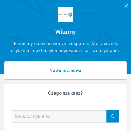
Witamy
SZYBKI
Jesteśmy doświadczonym zespołem, który udziela
KONTAKT
szybkich i dokładnych odpowiedzi na Twoje pytania.
Nowa rozmowa
Czego szukasz?
HOME
MARKETING ZAUTOMATYZOWANY
MARKETING AUTOMATION
ROZWIĄZANIA MARKETINGOWE DLA REZERWACJI BILETÓW
Rozwiązania marketingowe dla rezerwacji
biletów