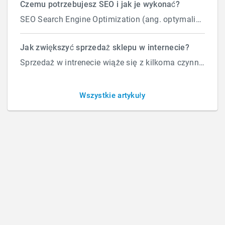
Czemu potrzebujesz SEO i jak je wykonać?
SEO Search Engine Optimization (ang. optymalizacja silnika wyszukiwań) to proces przeprowadzany...
Media
Społecznościowe
Jak zwiększyć sprzedaż sklepu w internecie?
Sprzedaż w intrenecie wiąże się z kilkoma czynnikami które wpływają na ilość zamówień. Załóżmy, że d...
Wszystkie artykuły