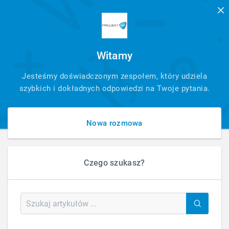
Witamy
SZYBKI
Jesteśmy doświadczonym zespołem, który udziela
KONTAKT
szybkich i dokładnych odpowiedzi na Twoje pytania.
Nowa rozmowa
Czego szukasz?
HOME
E-MARKETING
MEDIA SPOŁECZNOŚCIOWE
Media Społecznościowe