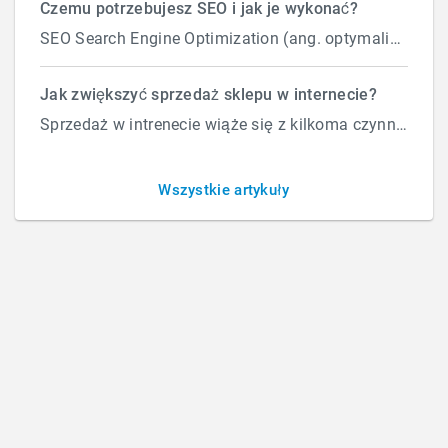
Czemu potrzebujesz SEO i jak je wykonać?
SEO Search Engine Optimization (ang. optymalizacja silnika wyszukiwań) to proces przeprowadzany...
Sklepy internetowe
Jak zwiększyć sprzedaż sklepu w internecie?
Sprzedaż w intrenecie wiąże się z kilkoma czynnikami które wpływają na ilość zamówień. Załóżmy, że d...
Wszystkie artykuły