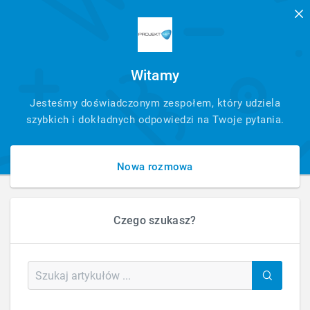
Witamy
SZYBKI
Jesteśmy doświadczonym zespołem, który udziela
KONTAKT
szybkich i dokładnych odpowiedzi na Twoje pytania.
Nowa rozmowa
Czego szukasz?
HOME
SKLEPY INTERNETOWE
Sklepy internetowe