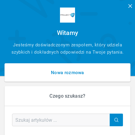
Witamy
SZYBKI
Jesteśmy doświadczonym zespołem, który udziela
KONTAKT
szybkich i dokładnych odpowiedzi na Twoje pytania.
Nowa rozmowa
Czego szukasz?
HOME
FAQ - PYTANIA - ARTYKUŁ
CO TO JEST INDEKSACJA STRON?
Co to jest indeksacja stron?