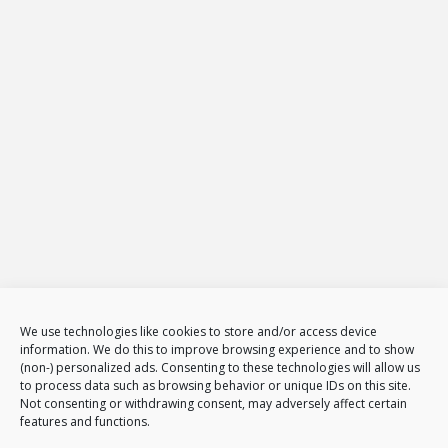
26-600
Radom
Tel.
794 002 102
E-mail:
biuro@projekt-net.pl
Oferta
Strony internetowe
Zarządzanie stronami internetowymi
Sklepy internetowe
Administracja i zarządzanie sklepami www
E-Marketing
Adwords – reklama w GOOGLE
Obsługa reklam AdWords – pakiety
Badanie konkurencji w internecie
Tłumaczenia stron i sklepów
We use technologies like cookies to store and/or access device
Polityka plików cookies (EU)
information. We do this to improve browsing experience and to show
(non-) personalized ads. Consenting to these technologies will allow us
Polityka prywatności
to process data such as browsing behavior or unique IDs on this site.
Not consenting or withdrawing consent, may adversely affect certain
features and functions.
Nasze usługi