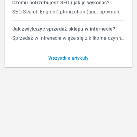
Czemu potrzebujesz SEO i jak je wykonać?
SEO Search Engine Optimization (ang. optymalizacja silnika wyszukiwań) to proces przeprowadzany...
Co to jest indeksacja stron?
Jak zwiększyć sprzedaż sklepu w internecie?
Sprzedaż w intrenecie wiąże się z kilkoma czynnikami które wpływają na ilość zamówień. Załóżmy, że d...
BY
ROBERT
/
ŚRODA, 11 PAŹDZIERNIKA 2017
/
PUBLISHED IN
Wszystkie artykuły
POZYCJONOWANIE I SEO
,
STRONY WWW
How Can We Help?
Szukaj