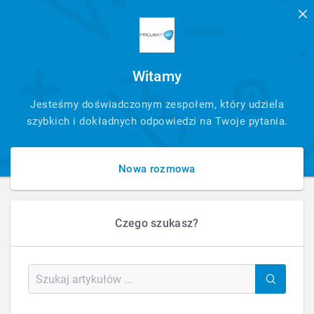
Witamy
SZYBKI
Jesteśmy doświadczonym zespołem, który udziela
KONTAKT
szybkich i dokładnych odpowiedzi na Twoje pytania.
Nowa rozmowa
Czego szukasz?
HOME
FAQ - PYTANIA - ARTYKUŁ
Kategoria: Pozycjonowanie i SEO