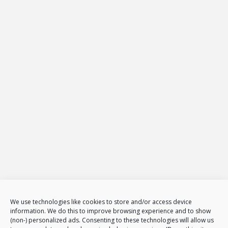
Projekt-Net Agencja Interaktywna
ul.: Żeromskiego 65
26-600
Radom
Tel.
794 002 102
E-mail:
biuro@projekt-net.pl
Oferta
Strony internetowe
Zarządzanie stronami internetowymi
Sklepy internetowe
Administracja i zarządzanie sklepami www
E-Marketing
Adwords – reklama w GOOGLE
Obsługa reklam AdWords – pakiety
Badanie konkurencji w internecie
Tłumaczenia stron i sklepów
We use technologies like cookies to store and/or access device
Polityka plików cookies (EU)
information. We do this to improve browsing experience and to show
(non-) personalized ads. Consenting to these technologies will allow us
Polityka prywatności