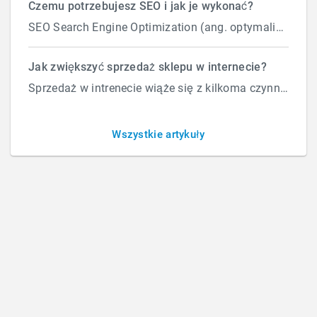
Czemu potrzebujesz SEO i jak je wykonać?
SEO Search Engine Optimization (ang. optymalizacja silnika wyszukiwań) to proces przeprowadzany...
Jak zwiększyć sprzedaż sklepu w internecie?
Sprzedaż w intrenecie wiąże się z kilkoma czynnikami które wpływają na ilość zamówień. Załóżmy, że d...
SEO czy reklama? Które sprawdzi się u
Ciebie?
Wszystkie artykuły
PIĄTEK, 16 MAJA 2025
BY
ROBERT
To czy wybrać SEO czy reklamę AdWords zależy od
Twoich celów, budżetu i czasu, w jakim potrzebujesz
efektów. SEO (pozycjonowanie w bezpłatnych
wynikach wyszukiwania) i reklama płatna (np. Google
Ads, reklamy w social media) to różne strategie, które
często się uzupełniają i mogą nawet występować
równolegle. Jeżeli jednak chcesz wybrać tylko jedno