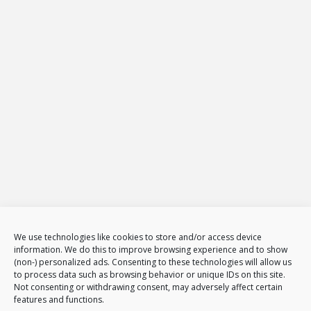
26-600
Radom
Tel.
794 002 102
E-mail:
biuro@projekt-net.pl
Oferta
Strony internetowe
Zarządzanie stronami internetowymi
Sklepy internetowe
Administracja i zarządzanie sklepami www
E-Marketing
Adwords – reklama w GOOGLE
Obsługa reklam AdWords – pakiety
Badanie konkurencji w internecie
Tłumaczenia stron i sklepów
We use technologies like cookies to store and/or access device
information. We do this to improve browsing experience and to show
Polityka plików cookies (EU)
(non-) personalized ads. Consenting to these technologies will allow us
Polityka prywatności
to process data such as browsing behavior or unique IDs on this site.
Not consenting or withdrawing consent, may adversely affect certain
features and functions.
Nasze usługi