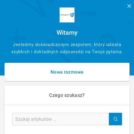
Witamy
SZYBKI
Jesteśmy doświadczonym zespołem, który udziela
KONTAKT
szybkich i dokładnych odpowiedzi na Twoje pytania.
Nowa rozmowa
Czego szukasz?
HOME
BLOG
BLOG
OPTYMALIZACJA: MASZ PROBLEM Z LAZY LOAD? SPRAWDŹ, JAK NAPRAWIĆ
„SKACZĄCĄ” STRONĘ I POPRAWIĆ UX!
Optymalizacja: Masz Problem z Lazy Load?