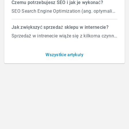
Czemu potrzebujesz SEO i jak je wykonać?
Sprawdź, Jak Naprawić „Skaczącą” Stronę i
SEO Search Engine Optimization (ang. optymalizacja silnika wyszukiwań) to proces przeprowadzany...
Poprawić UX!
Optymalizacja: Masz Problem
Jak zwiększyć sprzedaż sklepu w internecie?
Sprzedaż w intrenecie wiąże się z kilkoma czynnikami które wpływają na ilość zamówień. Załóżmy, że d...
z Lazy Load? Sprawdź, Jak
Naprawić „Skaczącą” Stronę i
Wszystkie artykuły
Poprawić UX!
BY
ROBERT
/
CZWARTEK, 26 CZERWCA 2025
/
PUBLISHED IN
BLOG
,
SEO