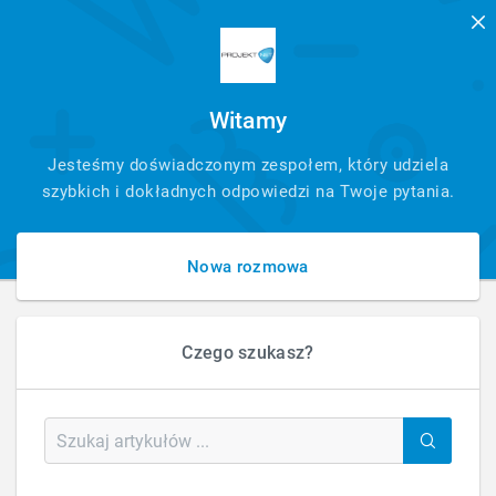
Witamy
SZYBKI
Jesteśmy doświadczonym zespołem, który udziela
KONTAKT
szybkich i dokładnych odpowiedzi na Twoje pytania.
Nowa rozmowa
Czego szukasz?
HOME
BLOG
BLOG
CZY IKONY W NAWIGACJI SĄ POMOCNE?
Czy Ikony w Nawigacji Są Pomocne?