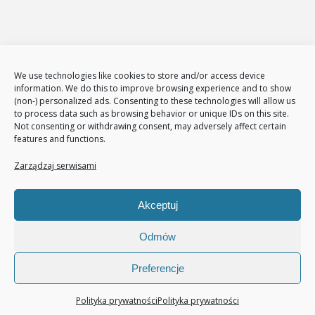
E-Marketing
Adwords – reklama w GOOGLE
Obsługa reklam AdWords – pakiety
Badanie konkurencji w internecie
Tłumaczenia stron i sklepów
We use technologies like cookies to store and/or access device
information. We do this to improve browsing experience and to show
Polityka plików cookies (EU)
(non-) personalized ads. Consenting to these technologies will allow us
Polityka prywatności
to process data such as browsing behavior or unique IDs on this site.
Not consenting or withdrawing consent, may adversely affect certain
features and functions.
Nasze usługi
Page Communication
Zarządzaj serwisami
Google Analitycs
Jak zwiększyć liczbę klientów
Akceptuj
Audyt sklepu internetowego
Pozycjonowanie
Odmów
Preferencje
© 2020 All rights reserved.
Polityka prywatności
Polityka prywatności