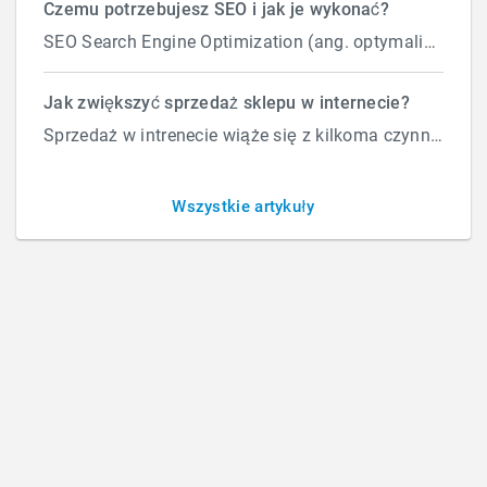
Czemu potrzebujesz SEO i jak je wykonać?
SEO Search Engine Optimization (ang. optymalizacja silnika wyszukiwań) to proces przeprowadzany...
Czy Ikony w Nawigacji Są
Jak zwiększyć sprzedaż sklepu w internecie?
Sprzedaż w intrenecie wiąże się z kilkoma czynnikami które wpływają na ilość zamówień. Załóżmy, że d...
Pomocne?
Wszystkie artykuły
BY
ROBERT
/
PIĄTEK, 27 CZERWCA 2025
/
PUBLISHED IN
BLOG
,
OBSŁUGA STRON I SKLEPÓW
,
SEO
,
ZARZĄDZANIE