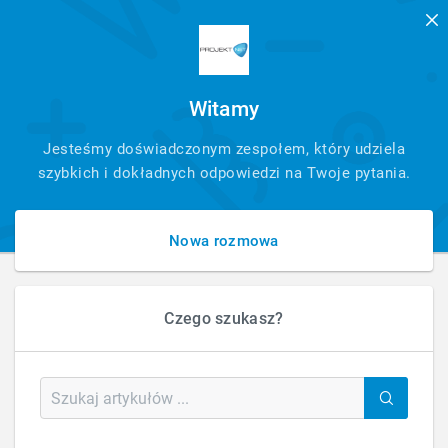
Witamy
SZYBKI
Jesteśmy doświadczonym zespołem, który udziela
KONTAKT
szybkich i dokładnych odpowiedzi na Twoje pytania.
Nowa rozmowa
Czego szukasz?
HOME
FAQ - PYTANIA - ARTYKUŁ
CZY USUNIĘCIE / ZMIANA DANYCH Z WŁASNEJ WOLI LUB ŻYCZENIE KLIENTA
MUSI BYĆ GDZIEŚ ZGŁOSZONE?
Czy usunięcie / zmiana danych z własnej