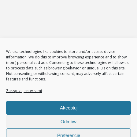
Sklepy internetowe
Administracja i zarządzanie sklepami www
E-Marketing
Adwords – reklama w GOOGLE
Obsługa reklam AdWords – pakiety
Badanie konkurencji w internecie
Tłumaczenia stron i sklepów
We use technologies like cookies to store and/or access device
Polityka plików cookies (EU)
information. We do this to improve browsing experience and to show
(non-) personalized ads. Consenting to these technologies will allow us
Polityka prywatności
to process data such as browsing behavior or unique IDs on this site.
Not consenting or withdrawing consent, may adversely affect certain
features and functions.
Nasze usługi
Page Communication
Zarządzaj serwisami
Google Analitycs
Jak zwiększyć liczbę klientów
Akceptuj
Audyt sklepu internetowego
Pozycjonowanie
Odmów
Preferencje