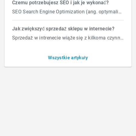
Czemu potrzebujesz SEO i jak je wykonać?
SEO Search Engine Optimization (ang. optymalizacja silnika wyszukiwań) to proces przeprowadzany...
Co przygotować do założenia
Jak zwiększyć sprzedaż sklepu w internecie?
Sprzedaż w intrenecie wiąże się z kilkoma czynnikami które wpływają na ilość zamówień. Załóżmy, że d...
sklepu
Wszystkie artykuły
BY
ROBERT
/
PONIEDZIAŁEK, 08 STYCZNIA 2018
/
PUBLISHED IN
SKLEPY
,
WYKONANIE SKLEPU
How Can We Help?
Szukaj