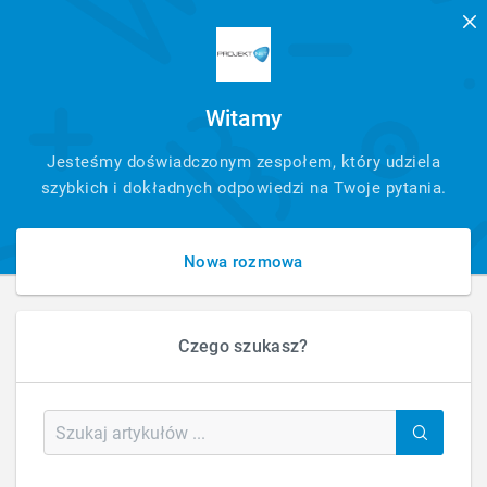
Witamy
SZYBKI
Jesteśmy doświadczonym zespołem, który udziela
KONTAKT
szybkich i dokładnych odpowiedzi na Twoje pytania.
Nowa rozmowa
Czego szukasz?
HOME
FAQ - PYTANIA - ARTYKUŁ
CO PRZYGOTOWAĆ DO ZAŁOŻENIA SKLEPU
Co przygotować do założenia sklepu