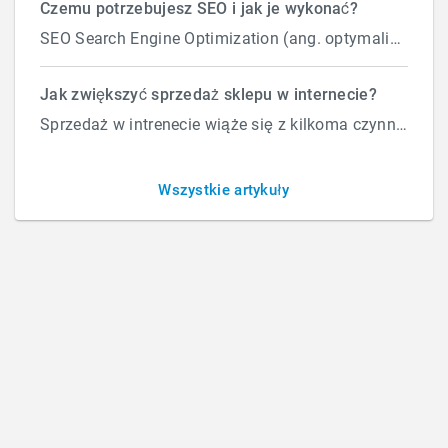
Czemu potrzebujesz SEO i jak je wykonać?
SEO Search Engine Optimization (ang. optymalizacja silnika wyszukiwań) to proces przeprowadzany...
Czy mogę samemu wykonać
Jak zwiększyć sprzedaż sklepu w internecie?
Sprzedaż w intrenecie wiąże się z kilkoma czynnikami które wpływają na ilość zamówień. Załóżmy, że d...
optymalizację pod SEO?
Wszystkie artykuły
BY
ROBERT
/
ŚRODA, 11 PAŹDZIERNIKA 2017
/
PUBLISHED IN
POZYCJONOWANIE
,
POZYCJONOWANIE I SEO
How Can We Help?
Szukaj