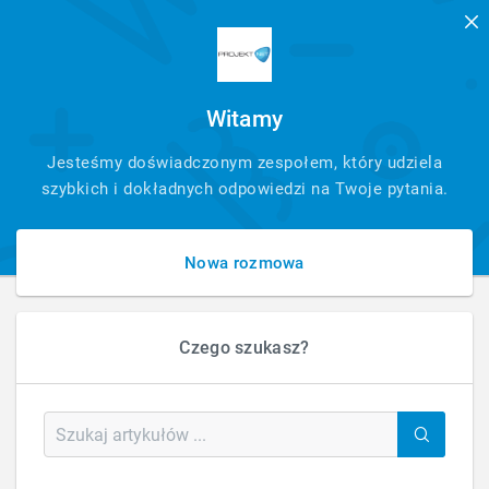
Witamy
SZYBKI
Jesteśmy doświadczonym zespołem, który udziela
KONTAKT
szybkich i dokładnych odpowiedzi na Twoje pytania.
Nowa rozmowa
Czego szukasz?
HOME
FAQ - PYTANIA - ARTYKUŁ
CZY MOGĘ SAMEMU WYKONAĆ OPTYMALIZACJĘ POD SEO?
Czy mogę samemu wykonać optymalizację
pod SEO?