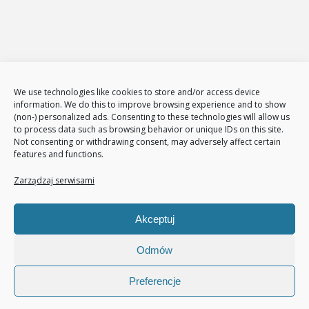
Administracja i zarządzanie sklepami www
E-Marketing
Adwords – reklama w GOOGLE
Obsługa reklam AdWords – pakiety
Badanie konkurencji w internecie
Tłumaczenia stron i sklepów
We use technologies like cookies to store and/or access device
Polityka plików cookies (EU)
information. We do this to improve browsing experience and to show
(non-) personalized ads. Consenting to these technologies will allow us
Polityka prywatności
to process data such as browsing behavior or unique IDs on this site.
Not consenting or withdrawing consent, may adversely affect certain
features and functions.
Nasze usługi
Page Communication
Zarządzaj serwisami
Google Analitycs
Jak zwiększyć liczbę klientów
Akceptuj
Audyt sklepu internetowego
Pozycjonowanie
Odmów
Preferencje