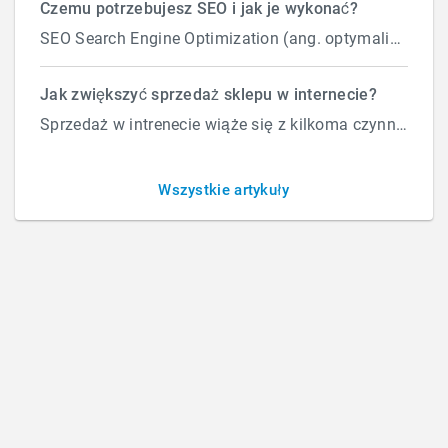
Czemu potrzebujesz SEO i jak je wykonać?
SEO Search Engine Optimization (ang. optymalizacja silnika wyszukiwań) to proces przeprowadzany...
Pozycjonowanie
Jak zwiększyć sprzedaż sklepu w internecie?
Sprzedaż w intrenecie wiąże się z kilkoma czynnikami które wpływają na ilość zamówień. Załóżmy, że d...
BY
ROBERT
/
ŚRODA, 11 PAŹDZIERNIKA 2017
/
PUBLISHED IN
Wszystkie artykuły
POZYCJONOWANIE
,
POZYCJONOWANIE I SEO
How Can We Help?
Szukaj