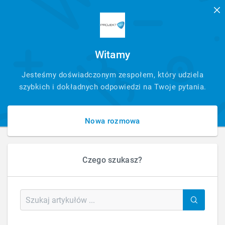
Witamy
SZYBKI
Jesteśmy doświadczonym zespołem, który udziela
KONTAKT
szybkich i dokładnych odpowiedzi na Twoje pytania.
Nowa rozmowa
Czego szukasz?
HOME
FAQ - PYTANIA - ARTYKUŁ
POZYCJONOWANIE
Pozycjonowanie