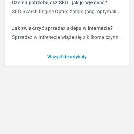
Czemu potrzebujesz SEO i jak je wykonać?
SEO Search Engine Optimization (ang. optymalizacja silnika wyszukiwań) to proces przeprowadzany...
Jak dodać skrypt do stron w
Jak zwiększyć sprzedaż sklepu w internecie?
Sprzedaż w intrenecie wiąże się z kilkoma czynnikami które wpływają na ilość zamówień. Załóżmy, że d...
HTMLu na Vendero
Wszystkie artykuły
BY
ROBERT
/
PONIEDZIAŁEK, 02 STYCZNIA 2023
/
PUBLISHED IN
OBSŁUGA STRON I SKLEPÓW