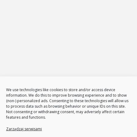
E-mail:
biuro@projekt-net.pl
Oferta
Strony internetowe
Zarządzanie stronami internetowymi
Sklepy internetowe
Administracja i zarządzanie sklepami www
E-Marketing
Adwords – reklama w GOOGLE
Obsługa reklam AdWords – pakiety
Badanie konkurencji w internecie
Tłumaczenia stron i sklepów
We use technologies like cookies to store and/or access device
information. We do this to improve browsing experience and to show
Polityka plików cookies (EU)
(non-) personalized ads. Consenting to these technologies will allow us
Polityka prywatności
to process data such as browsing behavior or unique IDs on this site.
Not consenting or withdrawing consent, may adversely affect certain
features and functions.
Nasze usługi
Page Communication
Zarządzaj serwisami
Google Analitycs