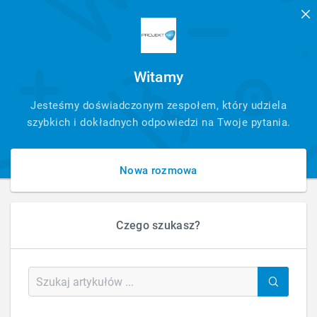
Witamy
SZYBKI
Jesteśmy doświadczonym zespołem, który udziela
KONTAKT
szybkich i dokładnych odpowiedzi na Twoje pytania.
Nowa rozmowa
Czego szukasz?
HOME
BLOG
OBSŁUGA STRON I SKLEPÓW
JAK DODAĆ SKRYPT DO STRON W HTMLU NA VENDERO
Jak dodać skrypt do stron w HTMLu na
Vendero