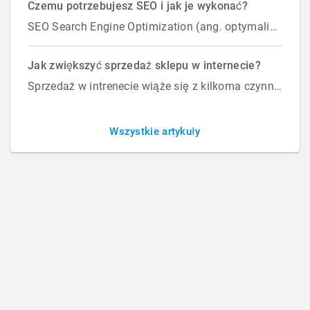
Czemu potrzebujesz SEO i jak je wykonać?
SEO Search Engine Optimization (ang. optymalizacja silnika wyszukiwań) to proces przeprowadzany...
Czym jest audyt strony?
Jak zwiększyć sprzedaż sklepu w internecie?
Sprzedaż w intrenecie wiąże się z kilkoma czynnikami które wpływają na ilość zamówień. Załóżmy, że d...
BY
ROBERT
/
ŚRODA, 10 STYCZNIA 2018
/
PUBLISHED IN
AUDYT
Wszystkie artykuły
STRONY
,
STRONY WWW
How Can We Help?
Szukaj