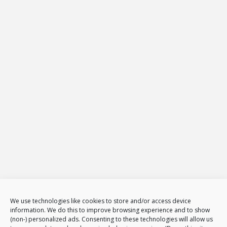
Projekt-Net Agencja Interaktywna
ul.: Żeromskiego 65
26-600
Radom
Tel.
794 002 102
E-mail:
biuro@projekt-net.pl
Oferta
Strony internetowe
Zarządzanie stronami internetowymi
Sklepy internetowe
Administracja i zarządzanie sklepami www
E-Marketing
Adwords – reklama w GOOGLE
Obsługa reklam AdWords – pakiety
Badanie konkurencji w internecie
Tłumaczenia stron i sklepów
We use technologies like cookies to store and/or access device
Polityka plików cookies (EU)
information. We do this to improve browsing experience and to show
(non-) personalized ads. Consenting to these technologies will allow us
Polityka prywatności