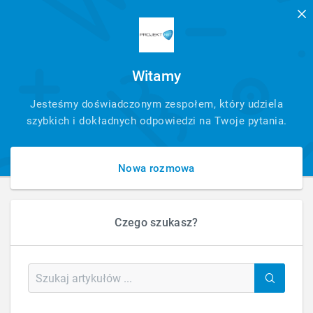
Witamy
SZYBKI
Jesteśmy doświadczonym zespołem, który udziela
KONTAKT
szybkich i dokładnych odpowiedzi na Twoje pytania.
Nowa rozmowa
Czego szukasz?
HOME
FAQ - PYTANIA - ARTYKUŁ
CZYM JEST AUDYT STRONY?
Czym jest audyt strony?