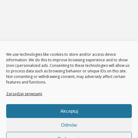
Zarządzanie stronami internetowymi
Sklepy internetowe
Administracja i zarządzanie sklepami www
E-Marketing
Adwords – reklama w GOOGLE
Obsługa reklam AdWords – pakiety
Badanie konkurencji w internecie
Tłumaczenia stron i sklepów
We use technologies like cookies to store and/or access device
Polityka plików cookies (EU)
information. We do this to improve browsing experience and to show
(non-) personalized ads. Consenting to these technologies will allow us
Polityka prywatności
to process data such as browsing behavior or unique IDs on this site.
Not consenting or withdrawing consent, may adversely affect certain
features and functions.
Nasze usługi
Page Communication
Zarządzaj serwisami
Google Analitycs
Jak zwiększyć liczbę klientów
Akceptuj
Audyt sklepu internetowego
Pozycjonowanie
Odmów