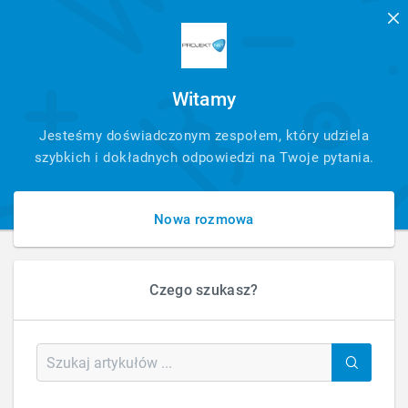
Witamy
SZYBKI
Jesteśmy doświadczonym zespołem, który udziela
KONTAKT
szybkich i dokładnych odpowiedzi na Twoje pytania.
Nowa rozmowa
Czego szukasz?
HOME
FAQ - PYTANIA - ARTYKUŁ
JAK UZYSKAĆ DUPLIKATY FAKTUR?
Jak uzyskać duplikaty faktur?