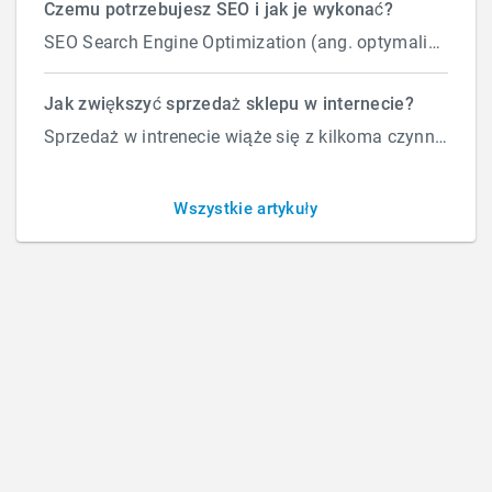
Czemu potrzebujesz SEO i jak je wykonać?
SEO Search Engine Optimization (ang. optymalizacja silnika wyszukiwań) to proces przeprowadzany...
Jak uzyskać duplikaty faktur?
Jak zwiększyć sprzedaż sklepu w internecie?
Sprzedaż w intrenecie wiąże się z kilkoma czynnikami które wpływają na ilość zamówień. Załóżmy, że d...
BY
ROBERT
/
ŚRODA, 11 PAŹDZIERNIKA 2017
/
PUBLISHED IN
Wszystkie artykuły
FAKTURY
How Can We Help?
Szukaj