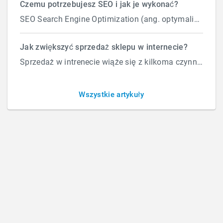
Czemu potrzebujesz SEO i jak je wykonać?
AdWords poddawała remarketingowi moich
SEO Search Engine Optimization (ang. optymalizacja silnika wyszukiwań) to proces przeprowadzany...
klientów?
Jakie są wymagania, aby moja
Jak zwiększyć sprzedaż sklepu w internecie?
Sprzedaż w intrenecie wiąże się z kilkoma czynnikami które wpływają na ilość zamówień. Załóżmy, że d...
reklama AdWords poddawała
remarketingowi moich
Wszystkie artykuły
klientów?
BY
ROBERT
/
ŚRODA, 11 PAŹDZIERNIKA 2017
/
PUBLISHED IN
REKLAMA INTERNETOWA
How Can We Help?