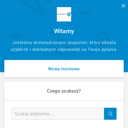
Witamy
SZYBKI
Jesteśmy doświadczonym zespołem, który udziela
KONTAKT
szybkich i dokładnych odpowiedzi na Twoje pytania.
Nowa rozmowa
Czego szukasz?
HOME
FAQ - PYTANIA - ARTYKUŁ
JAKIE SĄ WYMAGANIA, ABY MOJA REKLAMA ADWORDS PODDAWAŁA
REMARKETINGOWI MOICH KLIENTÓW?
Jakie są wymagania, aby moja reklama