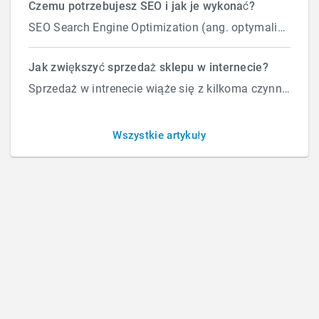
Czemu potrzebujesz SEO i jak je wykonać?
SEO Search Engine Optimization (ang. optymalizacja silnika wyszukiwań) to proces przeprowadzany...
Czym są beacony?
Jak zwiększyć sprzedaż sklepu w internecie?
Sprzedaż w intrenecie wiąże się z kilkoma czynnikami które wpływają na ilość zamówień. Załóżmy, że d...
BY
ROBERT
/
ŚRODA, 11 PAŹDZIERNIKA 2017
/
PUBLISHED IN
Wszystkie artykuły
MARKETING ZAUTOMATYZOWANY
How Can We Help?
Szukaj