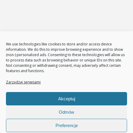
Administracja i zarządzanie sklepami www
E-Marketing
Adwords – reklama w GOOGLE
Obsługa reklam AdWords – pakiety
Badanie konkurencji w internecie
Tłumaczenia stron i sklepów
We use technologies like cookies to store and/or access device
Polityka plików cookies (EU)
information. We do this to improve browsing experience and to show
(non-) personalized ads. Consenting to these technologies will allow us
Polityka prywatności
to process data such as browsing behavior or unique IDs on this site.
Not consenting or withdrawing consent, may adversely affect certain
features and functions.
Nasze usługi
Page Communication
Zarządzaj serwisami
Google Analitycs
Jak zwiększyć liczbę klientów
Akceptuj
Audyt sklepu internetowego
Pozycjonowanie
Odmów
Preferencje