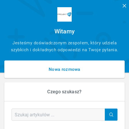
Witamy
SZYBKI
Jesteśmy doświadczonym zespołem, który udziela
KONTAKT
szybkich i dokładnych odpowiedzi na Twoje pytania.
Nowa rozmowa
Czego szukasz?
HOME
BLOG
OBSŁUGA STRON I SKLEPÓW
JAK DODAĆ SKRYPT DO STRON W HTMLU NA WORDPRES
Jak dodać skrypt do stron w HTMLu na
Wordpres