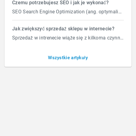
Czemu potrzebujesz SEO i jak je wykonać?
SEO Search Engine Optimization (ang. optymalizacja silnika wyszukiwań) to proces przeprowadzany...
Jak dodać skrypt do stron w
Jak zwiększyć sprzedaż sklepu w internecie?
Sprzedaż w intrenecie wiąże się z kilkoma czynnikami które wpływają na ilość zamówień. Załóżmy, że d...
HTMLu na Wordpres
Wszystkie artykuły
BY
ADMINISTRATOR
/
PIĄTEK, 18 PAŹDZIERNIKA 2019
/
PUBLISHED IN
OBSŁUGA STRON I SKLEPÓW