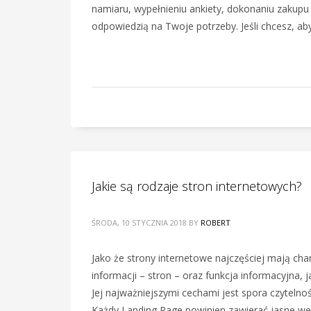
namiaru, wypełnieniu ankiety, dokonaniu zakupu
odpowiedzią na Twoje potrzeby. Jeśli chcesz, a
Jakie są rodzaje stron internetowych?
ŚRODA, 10 STYCZNIA 2018
BY
ROBERT
Jako że strony internetowe najczęściej mają cha
informacji – stron – oraz funkcja informacyjna,
Jej najważniejszymi cechami jest spora czytelno
Każdy Landing Page powinien zawierać jasne wez