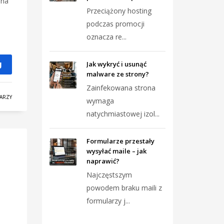
 na
Przeciążony hosting
podczas promocji
oznacza re...
Jak wykryć i usunąć
J
malware ze strony?
Zainfekowana strona
ARZY
wymaga
natychmiastowej izol...
Formularze przestały
wysyłać maile – jak
naprawić?
Najczęstszym
powodem braku maili z
formularzy j...