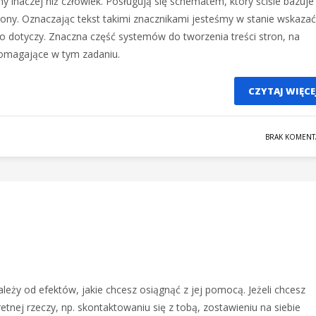
ny inaczej niż człowiek. Posługują się schematem, który ściśle bazuje
ony. Oznaczając tekst takimi znacznikami jesteśmy w stanie wskazać
o dotyczy. Znaczna część systemów do tworzenia treści stron, na
omagające w tym zadaniu.
CZYTAJ WIĘCE
BRAK KOMENT
leży od efektów, jakie chcesz osiągnąć z jej pomocą. Jeżeli chcesz
tnej rzeczy, np. skontaktowaniu się z tobą, zostawieniu na siebie