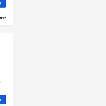
J
ARZY
u
J