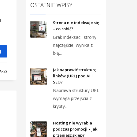
OSTATNIE WPISY
i
Strona nie indeksuje się
– co robić?
Brak indeksacji strony
najczęściej wynika z
J
błę...
Jak naprawić strukturę
ARZY
linków (URL) pod AI i
SEO?
Naprawa struktury URL
wymaga przejścia z
krypty...
Hosting nie wyrabia
podczas promocji – jak
przenieść sklep?