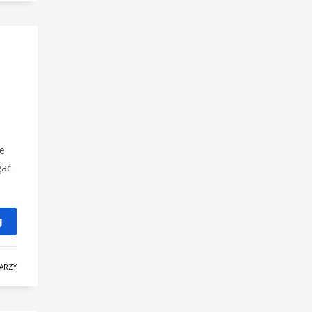
ie
gać
J
ARZY