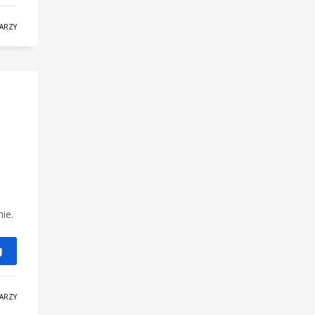
ARZY
ie.
J
ARZY