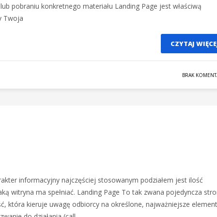
 lub pobraniu konkretnego materiału Landing Page jest właściwą
by Twoja
CZYTAJ WIĘCE
BRAK KOMENT
rakter informacyjny najczęściej stosowanym podziałem jest ilość
 jaką witryna ma spełniać. Landing Page To tak zwana pojedyncza stro
ść, która kieruje uwagę odbiorcy na określone, najważniejsze element
wanie do działania (call