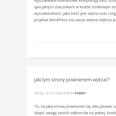
Wyszukiwarki internetowe interpretują treść stro
specjalnych znacznikach w kodzie źródłowym str
wyszukiwarkom, jaka treść jest ważna oraz czeg
przykład WordPress ma swoje własne edytory p
Jaki tym strony powinienem wybrać?
ŚRODA, 10 STYCZNIA 2018
BY
ROBERT
To, na jaką stronę powinieneś się zdecydować za
skupić uwagę swoich odbiorców na jednej, konkre