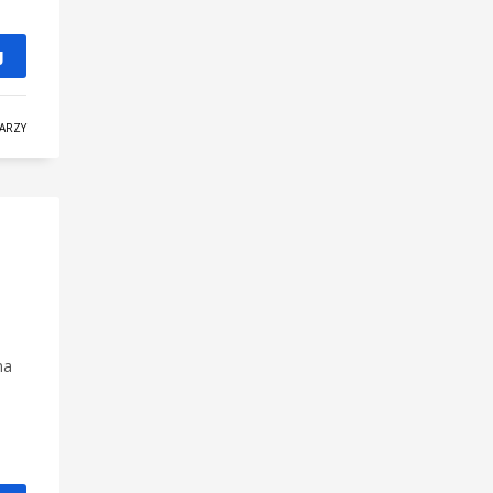
J
ARZY
na