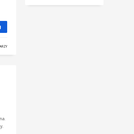
J
ARZY
na.
y.