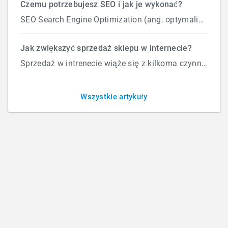
Czemu potrzebujesz SEO i jak je wykonać?
SEO Search Engine Optimization (ang. optymalizacja silnika wyszukiwań) to proces przeprowadzany...
Hosting nie wyrabia podczas
Jak zwiększyć sprzedaż sklepu w internecie?
Sprzedaż w intrenecie wiąże się z kilkoma czynnikami które wpływają na ilość zamówień. Załóżmy, że d...
promocji – jak przenieść
sklep?
Wszystkie artykuły
BY
M C
/
PONIEDZIAŁEK, 22 CZERWCA 2026
/
PUBLISHED IN
OBSŁUGA STRON I SKLEPÓW