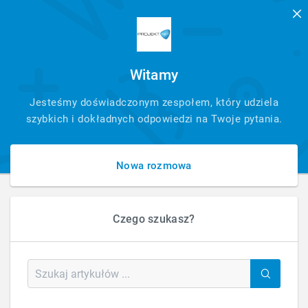
Witamy
SZYBKI
Jesteśmy doświadczonym zespołem, który udziela
KONTAKT
szybkich i dokładnych odpowiedzi na Twoje pytania.
Nowa rozmowa
Czego szukasz?
HOME
BLOG
OBSŁUGA STRON I SKLEPÓW
HOSTING NIE WYRABIA PODCZAS PROMOCJI – JAK PRZENIEŚĆ SKLEP?
Hosting nie wyrabia podczas promocji – jak
przenieść sklep?