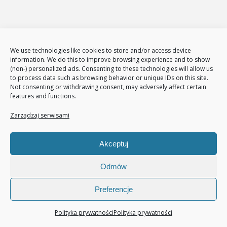
Projekt-Net
We use technologies like cookies to store and/or access device
information. We do this to improve browsing experience and to show
Projekt-Net Agencja Interaktywna
(non-) personalized ads. Consenting to these technologies will allow us
ul.: Żeromskiego 65
to process data such as browsing behavior or unique IDs on this site.
Not consenting or withdrawing consent, may adversely affect certain
26-600
Radom
features and functions.
Tel.
794 002 102
E-mail:
biuro@projekt-net.pl
Zarządzaj serwisami
Oferta
Akceptuj
Strony internetowe
Odmów
Zarządzanie stronami internetowymi
Sklepy internetowe
Preferencje
Administracja i zarządzanie sklepami www
E-Marketing
Polityka prywatności
Polityka prywatności
Adwords – reklama w GOOGLE