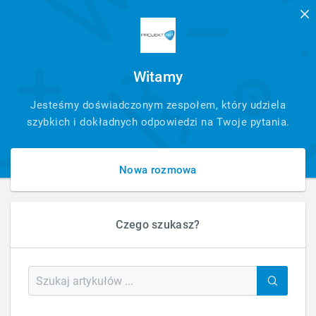
Witamy
SZYBKI
Jesteśmy doświadczonym zespołem, który udziela
KONTAKT
szybkich i dokładnych odpowiedzi na Twoje pytania.
Nowa rozmowa
Czego szukasz?
HOME
FAQ - PYTANIA - ARTYKUŁ
Kategoria: Sklepy