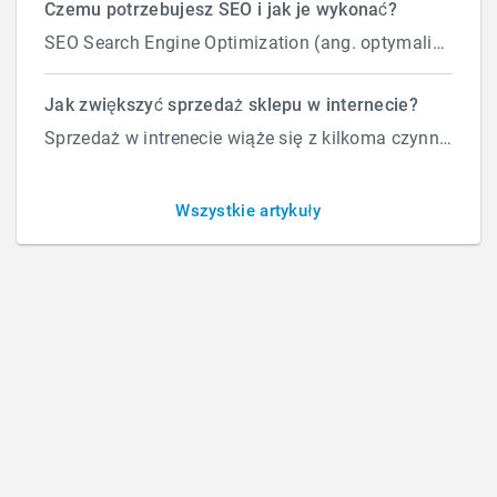
Czemu potrzebujesz SEO i jak je wykonać?
SEO Search Engine Optimization (ang. optymalizacja silnika wyszukiwań) to proces przeprowadzany...
Jak zwiększyć sprzedaż sklepu w internecie?
Sprzedaż w intrenecie wiąże się z kilkoma czynnikami które wpływają na ilość zamówień. Załóżmy, że d...
Rodo – konieczne wymagania dla sklepów i
reklamujących się stron
Wszystkie artykuły
PIĄTEK, 16 MAJA 2025
BY
ROBERT
Jeśli Twoja strona internetowa lub sklep internetowy
zbiera i przetwarza dane osobowe użytkowników (np.
imię, nazwisko, adres e-mail, adres do wysyłki, dane o
zachowaniu na stronie, pliki cookies w celach
marketingowych czy analitycznych), podlega
przepisom RODO (Ogólnego Rozporządzenia o
Ochronie Danych). Oto kluczowe wymagania: