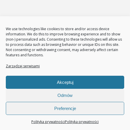
naprawić?
Najczęstszym powodem braku maili z
formularzy j...
We use technologies like cookies to store and/or access device
Zdjęcia produktów ładują się wolno – jak je
information. We do this to improve browsing experience and to show
zoptymalizować?
(non-) personalized ads. Consenting to these technologies will allow us
to process data such as browsing behavior or unique IDs on this site.
Wolne ładowanie zdjęć produktów negatywnie
Not consenting or withdrawing consent, may adversely affect certain
wpły...
features and functions.
Zarządzaj serwisami
Akceptuj
Odmów
Preferencje
Projekt-Net
Polityka prywatności
Polityka prywatności
Projekt-Net Agencja Interaktywna