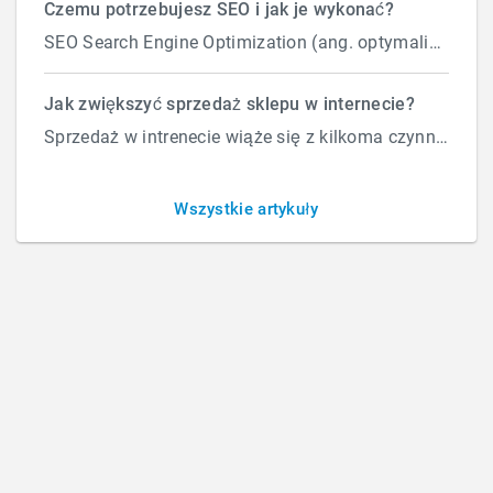
Czemu potrzebujesz SEO i jak je wykonać?
SEO Search Engine Optimization (ang. optymalizacja silnika wyszukiwań) to proces przeprowadzany...
Jak wykryć i usunąć malware
Jak zwiększyć sprzedaż sklepu w internecie?
Sprzedaż w intrenecie wiąże się z kilkoma czynnikami które wpływają na ilość zamówień. Załóżmy, że d...
ze strony?
Wszystkie artykuły
BY
M C
/
PONIEDZIAŁEK, 15 CZERWCA 2026
/
PUBLISHED IN
OBSŁUGA STRON I SKLEPÓW