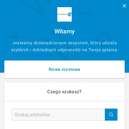
Witamy
SZYBKI
Jesteśmy doświadczonym zespołem, który udziela
KONTAKT
szybkich i dokładnych odpowiedzi na Twoje pytania.
Nowa rozmowa
Czego szukasz?
HOME
BLOG
OBSŁUGA STRON I SKLEPÓW
JAK WYKRYĆ I USUNĄĆ MALWARE ZE STRONY?
Jak wykryć i usunąć malware ze strony?