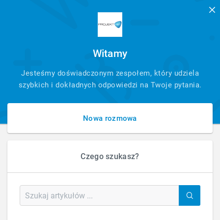
Witamy
SZYBKI
Jesteśmy doświadczonym zespołem, który udziela
KONTAKT
szybkich i dokładnych odpowiedzi na Twoje pytania.
Nowa rozmowa
Czego szukasz?
HOME
BLOG
OBSŁUGA STRON I SKLEPÓW
ZDJĘCIA PRODUKTÓW ŁADUJĄ SIĘ WOLNO – JAK JE ZOPTYMALIZOWAĆ?
Zdjęcia produktów ładują się wolno – jak je
zoptymalizować?