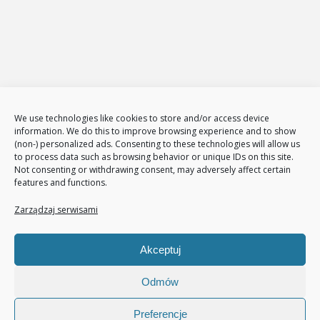
Sklepy internetowe
Administracja i zarządzanie sklepami www
E-Marketing
Adwords – reklama w GOOGLE
Obsługa reklam AdWords – pakiety
Badanie konkurencji w internecie
Tłumaczenia stron i sklepów
We use technologies like cookies to store and/or access device
Polityka plików cookies (EU)
information. We do this to improve browsing experience and to show
(non-) personalized ads. Consenting to these technologies will allow us
Polityka prywatności
to process data such as browsing behavior or unique IDs on this site.
Not consenting or withdrawing consent, may adversely affect certain
features and functions.
Nasze usługi
Page Communication
Zarządzaj serwisami
Google Analitycs
Jak zwiększyć liczbę klientów
Akceptuj
Audyt sklepu internetowego
Pozycjonowanie
Odmów
Preferencje