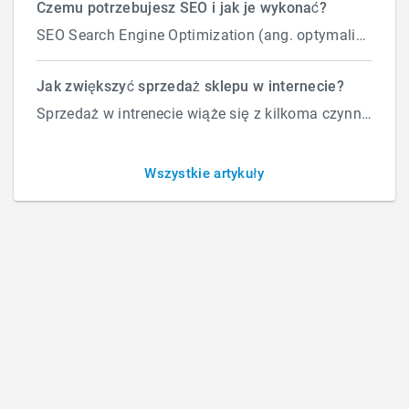
Czemu potrzebujesz SEO i jak je wykonać?
SEO Search Engine Optimization (ang. optymalizacja silnika wyszukiwań) to proces przeprowadzany...
Zdjęcia produktów ładują się
Jak zwiększyć sprzedaż sklepu w internecie?
Sprzedaż w intrenecie wiąże się z kilkoma czynnikami które wpływają na ilość zamówień. Załóżmy, że d...
wolno – jak je
zoptymalizować?
Wszystkie artykuły
BY
M C
/
PONIEDZIAŁEK, 01 CZERWCA 2026
/
PUBLISHED IN
OBSŁUGA STRON I SKLEPÓW