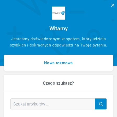
Witamy
SZYBKI
Jesteśmy doświadczonym zespołem, który udziela
KONTAKT
szybkich i dokładnych odpowiedzi na Twoje pytania.
Nowa rozmowa
Czego szukasz?
HOME
BLOG
ARCHIVE FROM CATEGORY "ANALYTICS"
Category: Analytics