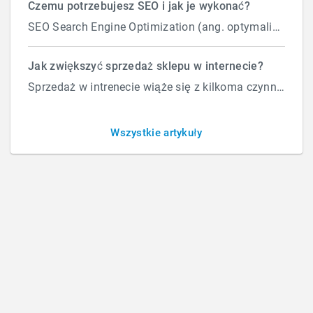
Czemu potrzebujesz SEO i jak je wykonać?
SEO Search Engine Optimization (ang. optymalizacja silnika wyszukiwań) to proces przeprowadzany...
Jak zwiększyć sprzedaż sklepu w internecie?
Sprzedaż w intrenecie wiąże się z kilkoma czynnikami które wpływają na ilość zamówień. Załóżmy, że d...
Co warto badać na stronach i sklepach
internetowych?
Wszystkie artykuły
PIĄTEK, 26 LISTOPADA 2021
BY
ROBERT