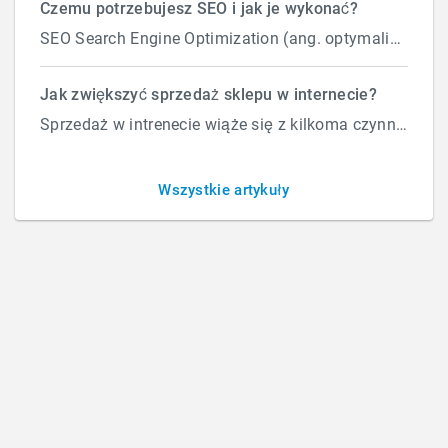
Czemu potrzebujesz SEO i jak je wykonać?
SEO Search Engine Optimization (ang. optymalizacja silnika wyszukiwań) to proces przeprowadzany...
Analytics – Eksplorator
Jak zwiększyć sprzedaż sklepu w internecie?
Sprzedaż w intrenecie wiąże się z kilkoma czynnikami które wpływają na ilość zamówień. Załóżmy, że d...
Użytkownika – opis raportu
Wszystkie artykuły
BY
ROBERT
/
PONIEDZIAŁEK, 26 CZERWCA 2017
/
PUBLISHED IN
ANALYTICS