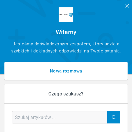
Witamy
SZYBKI
Jesteśmy doświadczonym zespołem, który udziela
KONTAKT
szybkich i dokładnych odpowiedzi na Twoje pytania.
Nowa rozmowa
Czego szukasz?
HOME
BLOG
BLOG
ANALYTICS
ANALYTICS – EKSPLORATOR UŻYTKOWNIKA – OPIS RAPORTU
Analytics – Eksplorator Użytkownika – opis
raportu