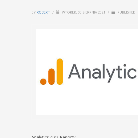
BY
ROBERT
/
WTOREK, 03 SIERPNIA 2021
/
PUBLISHED 
Analytics 4 są Raporty.