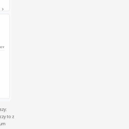
szy:
czy to z
ium