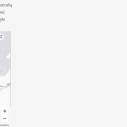
otrafią
wić
ki.