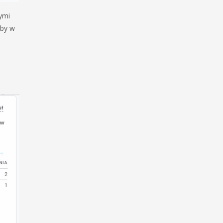
ymi
 by w
i