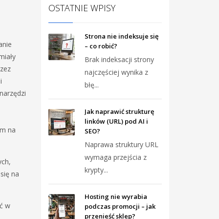
OSTATNIE WPISY
Strona nie indeksuje się
anie
– co robić?
miały
Brak indeksacji strony
rzez
najczęściej wynika z
i
błę...
narzędzi
Jak naprawić strukturę
linków (URL) pod AI i
ym na
SEO?
Naprawa struktury URL
wymaga przejścia z
ych,
krypty...
 się na
Hosting nie wyrabia
ć w
podczas promocji – jak
przenieść sklep?