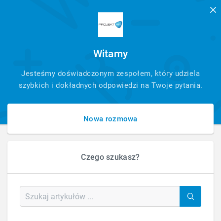
Witamy
SZYBKI
Jesteśmy doświadczonym zespołem, który udziela
KONTAKT
szybkich i dokładnych odpowiedzi na Twoje pytania.
Nowa rozmowa
Czego szukasz?
HOME
GRAFIKA I FOTOGRAFIA
REDAKCJA TECHNICZNA I SKŁAD PUBLIKACJI
Redakcja techniczna i skład publikacji