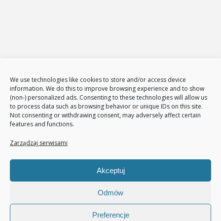
Sklepy internetowe
Administracja i zarządzanie sklepami www
E-Marketing
Adwords – reklama w GOOGLE
Obsługa reklam AdWords – pakiety
Badanie konkurencji w internecie
Tłumaczenia stron i sklepów
We use technologies like cookies to store and/or access device
Polityka plików cookies (EU)
information. We do this to improve browsing experience and to show
(non-) personalized ads. Consenting to these technologies will allow us
Polityka prywatności
to process data such as browsing behavior or unique IDs on this site.
Not consenting or withdrawing consent, may adversely affect certain
features and functions.
Nasze usługi
Page Communication
Zarządzaj serwisami
Google Analitycs
Jak zwiększyć liczbę klientów
Akceptuj
Audyt sklepu internetowego
Pozycjonowanie
Odmów
Preferencje