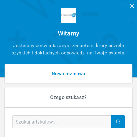
Witamy
SZYBKI
Jesteśmy doświadczonym zespołem, który udziela
KONTAKT
szybkich i dokładnych odpowiedzi na Twoje pytania.
Nowa rozmowa
Czego szukasz?
HOME
BLOG
BLOG
SEO
WYRÓŻNIJ LOKALNY BIZNES METADANYMI SCHEMA
Wyróżnij lokalny biznes metadanymi
schema