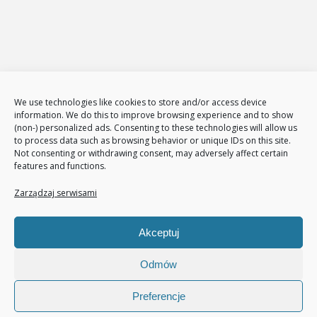
Administracja i zarządzanie sklepami www
E-Marketing
Adwords – reklama w GOOGLE
Obsługa reklam AdWords – pakiety
Badanie konkurencji w internecie
Tłumaczenia stron i sklepów
We use technologies like cookies to store and/or access device
Polityka plików cookies (EU)
information. We do this to improve browsing experience and to show
(non-) personalized ads. Consenting to these technologies will allow us
Polityka prywatności
to process data such as browsing behavior or unique IDs on this site.
Not consenting or withdrawing consent, may adversely affect certain
features and functions.
Nasze usługi
Page Communication
Zarządzaj serwisami
Google Analitycs
Jak zwiększyć liczbę klientów
Akceptuj
Audyt sklepu internetowego
Pozycjonowanie
Odmów
Preferencje