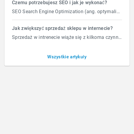
Czemu potrzebujesz SEO i jak je wykonać?
SEO Search Engine Optimization (ang. optymalizacja silnika wyszukiwań) to proces przeprowadzany...
Usługi prawne
Jak zwiększyć sprzedaż sklepu w internecie?
Sprzedaż w intrenecie wiąże się z kilkoma czynnikami które wpływają na ilość zamówień. Załóżmy, że d...
przygotowanie regulaminów
Wszystkie artykuły
polityki prywatności
ochrona danych osobowych
zgłaszanie do GIODO
audyt bezpieczeństwa
Co dla Ciebie zrobimy?