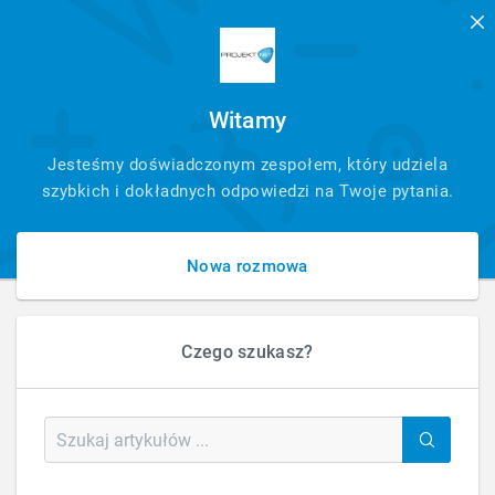
Witamy
SZYBKI
Jesteśmy doświadczonym zespołem, który udziela
KONTAKT
szybkich i dokładnych odpowiedzi na Twoje pytania.
Nowa rozmowa
Czego szukasz?
HOME
STRONY INTERNETOWE
USŁUGI PRAWNE
Usługi prawne