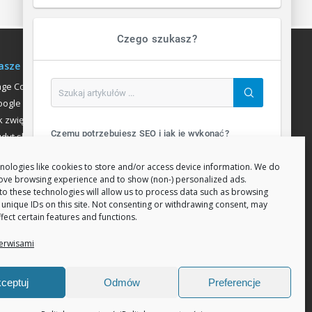
Czego szukasz?
asze usługi
age Communication
ogle Analitycs
k zwiększyć liczbę klientów
Czemu potrzebujesz SEO i jak je wykonać?
dyt sklepu internetowego
ozycjonowanie
SEO Search Engine Optimization (ang. optymalizacja silnika wyszukiwań) to proces przeprowadzany...
nologies like cookies to store and/or access device information. We do
rove browsing experience and to show (non-) personalized ads.
Jak zwiększyć sprzedaż sklepu w internecie?
to these technologies will allow us to process data such as browsing
 unique IDs on this site. Not consenting or withdrawing consent, may
Sprzedaż w intrenecie wiąże się z kilkoma czynnikami które wpływają na ilość zamówień. Załóżmy, że d...
fect certain features and functions.
erwisami
Wszystkie artykuły
ceptuj
Odmów
Preferencje