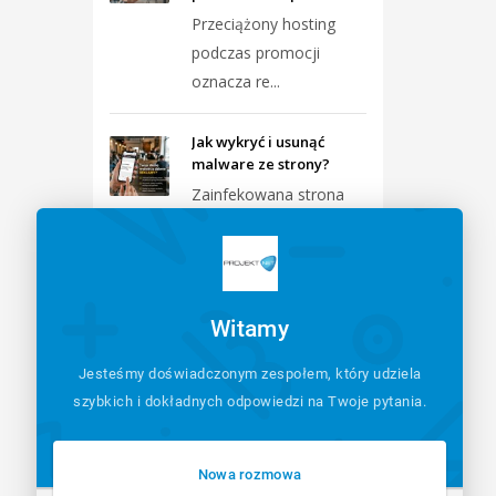
Przeciążony hosting
podczas promocji
oznacza re...
Jak wykryć i usunąć
malware ze strony?
Zainfekowana strona
wymaga
natychmiastowej izol...
Formularze przestały
Witamy
wysyłać maile – jak
naprawić?
Jesteśmy doświadczonym zespołem, który udziela
Najczęstszym
szybkich i dokładnych odpowiedzi na Twoje pytania.
powodem braku maili z
formularzy j...
Nowa rozmowa