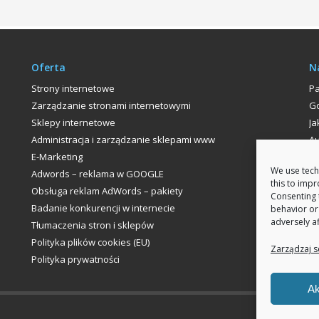
Oferta
N
Strony internetowe
P
Zarządzanie stronami internetowymi
Go
Sklepy internetowe
Ja
Administracja i zarządzanie sklepami www
Au
E-Marketing
P
We use tech
Adwords – reklama w GOOGLE
this to imp
Obsługa reklam AdWords – pakiety
Consenting 
Badanie konkurencji w internecie
behavior or
adversely af
Tłumaczenia stron i sklepów
Polityka plików cookies (EU)
Zarządzaj s
Polityka prywatności
Ak