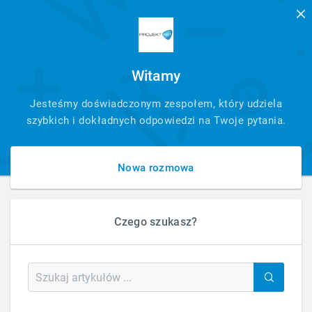
Witamy
SZYBKI
Jesteśmy doświadczonym zespołem, który udziela
KONTAKT
szybkich i dokładnych odpowiedzi na Twoje pytania.
Nowa rozmowa
Czego szukasz?
HOME
FAQ – ANALITYKA
FAQ – Analityka