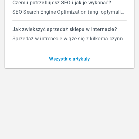
Czemu potrzebujesz SEO i jak je wykonać?
SEO Search Engine Optimization (ang. optymalizacja silnika wyszukiwań) to proces przeprowadzany...
FAQ – Analityka
Jak zwiększyć sprzedaż sklepu w internecie?
Sprzedaż w intrenecie wiąże się z kilkoma czynnikami które wpływają na ilość zamówień. Załóżmy, że d...
Sprecyzuj swój temat. Pojęcie Analityki Internetowej jest
Wszystkie artykuły
naprawdę szerokie. Znajdziesz tu tematy dotyczące badania
stron i sklepów, ruchu klientów, metod analizy danych,
używanych narzędzi i wiele, wiele więcej.
Google Analytics
Analiza stron i sklepów
Narzędzia i wdrażanie