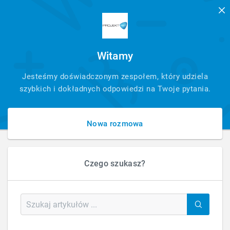
Witamy
SZYBKI
Jesteśmy doświadczonym zespołem, który udziela
KONTAKT
szybkich i dokładnych odpowiedzi na Twoje pytania.
Nowa rozmowa
Czego szukasz?
HOME
CZAT AI USPRAWNIAJĄCY PRACĘ HOTELI
Czat AI usprawniający pracę HOTELI