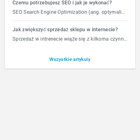
Czemu potrzebujesz SEO i jak je wykonać?
SEO Search Engine Optimization (ang. optymalizacja silnika wyszukiwań) to proces przeprowadzany...
Jak zwiększyć sprzedaż sklepu w internecie?
Sprzedaż w intrenecie wiąże się z kilkoma czynnikami które wpływają na ilość zamówień. Załóżmy, że d...
Audyt GEO – strony dla sztucznej
inteligencji
Wszystkie artykuły
CZWARTEK, 12 LUTEGO 2026
BY
D SZYSZKIEWICZ
Audyt GEO: Jak przygotować markę na erę Answer
Engine Optimization (Kompletny Przewodnik) W ciągu
ostatniej dekady nauczyliśmy się, jak zadowolić
algorytmy Google. Wiedzieliśmy, gdzie wstawić słowa
kluczowe i jak budować linki. Jednak dziś reguły gry
drastycznie się zmieniają. Wchodzimy w erę GEO
(Generative Engine Optimization). Jeśli zauważyłeś, że