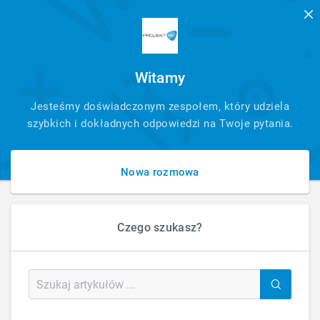
Witamy
SZYBKI
Jesteśmy doświadczonym zespołem, który udziela
KONTAKT
szybkich i dokładnych odpowiedzi na Twoje pytania.
Nowa rozmowa
Czego szukasz?
HOME
SZTUCZNA INTELIGENCJA
ARCHIVE FROM CATEGORY "WYSZUKIWARKI AI"
Category: Wyszukiwarki AI