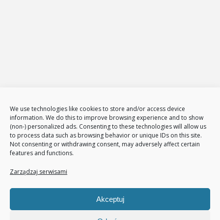
Strony internetowe
Zarządzanie stronami internetowymi
Sklepy internetowe
Administracja i zarządzanie sklepami www
E-Marketing
Adwords – reklama w GOOGLE
Obsługa reklam AdWords – pakiety
Badanie konkurencji w internecie
Tłumaczenia stron i sklepów
We use technologies like cookies to store and/or access device
Polityka plików cookies (EU)
information. We do this to improve browsing experience and to show
(non-) personalized ads. Consenting to these technologies will allow us
Polityka prywatności
to process data such as browsing behavior or unique IDs on this site.
Not consenting or withdrawing consent, may adversely affect certain
features and functions.
Nasze usługi
Page Communication
Zarządzaj serwisami
Google Analitycs
Jak zwiększyć liczbę klientów
Akceptuj
Audyt sklepu internetowego
Pozycjonowanie