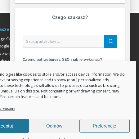
Czego szukasz?
asze usługi
age Communication
ogle Analitycs
k zwiększyć liczbę klientów
Czemu potrzebujesz SEO i jak je wykonać?
dyt sklepu internetowego
ozycjonowanie
SEO Search Engine Optimization (ang. optymalizacja silnika wyszukiwań) to proces przeprowadzany...
nologies like cookies to store and/or access device information. We do
rove browsing experience and to show (non-) personalized ads.
Jak zwiększyć sprzedaż sklepu w internecie?
to these technologies will allow us to process data such as browsing
 unique IDs on this site. Not consenting or withdrawing consent, may
Sprzedaż w intrenecie wiąże się z kilkoma czynnikami które wpływają na ilość zamówień. Załóżmy, że d...
fect certain features and functions.
erwisami
Wszystkie artykuły
ceptuj
Odmów
Preferencje