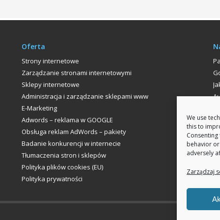
Oferta
N
Strony internetowe
P
Zarządzanie stronami internetowymi
Go
Sklepy internetowe
Ja
Administracja i zarządzanie sklepami www
Au
E-Marketing
P
We use tech
Adwords – reklama w GOOGLE
this to imp
Obsługa reklam AdWords – pakiety
Consenting 
Badanie konkurencji w internecie
behavior or
adversely af
Tłumaczenia stron i sklepów
Polityka plików cookies (EU)
Zarządzaj s
Polityka prywatności
Ak