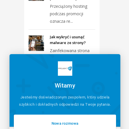
Przeciążony hosting
podczas promocji
oznacza re...
Jak wykryć i usunąć
malware ze strony?
Zainfekowana strona
wymaga
natychmiastowej izol...
Formularze przestały
Witamy
wysyłać maile – jak
naprawić?
Jesteśmy doświadczonym zespołem, który udziela
Najczęstszym
szybkich i dokładnych odpowiedzi na Twoje pytania.
powodem braku maili z
formularzy j...
Nowa rozmowa