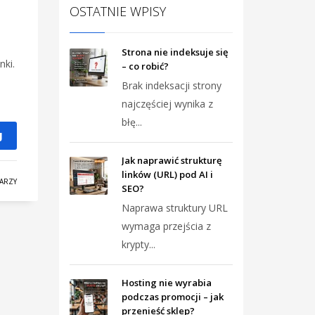
OSTATNIE WPISY
Strona nie indeksuje się
nki.
– co robić?
Brak indeksacji strony
najczęściej wynika z
błę...
J
Jak naprawić strukturę
linków (URL) pod AI i
ARZY
SEO?
Naprawa struktury URL
wymaga przejścia z
krypty...
Hosting nie wyrabia
podczas promocji – jak
przenieść sklep?