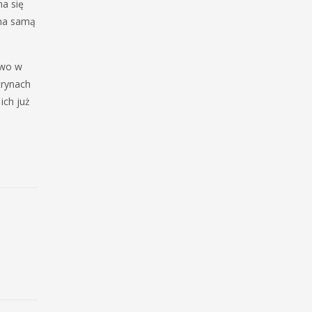
a się
 na samą
owo w
trynach
ich już