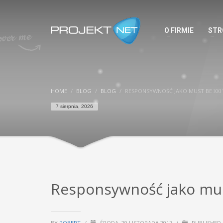
O FIRMIE
STR
HOME
BLOG
BLOG
RESPONSYWNOŚĆ JAKO MUST BE XXI
7 sierpnia, 2026
Responsywność jako mus
BY
ROBERT
/
ŚRODA, 29 LISTOPADA 2017
/
PUBLISHED 