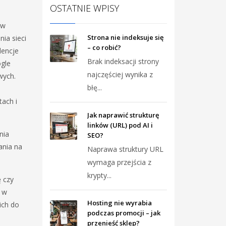
OSTATNIE WPISY
ów
Strona nie indeksuje się
ia sieci
– co robić?
dencje
Brak indeksacji strony
gle
najczęściej wynika z
wych.
błę...
tach i
Jak naprawić strukturę
linków (URL) pod AI i
nia
SEO?
ania na
Naprawa struktury URL
wymaga przejścia z
krypty...
 czy
i w
Hosting nie wyrabia
ich do
podczas promocji – jak
przenieść sklep?