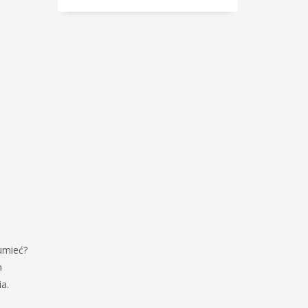
zumieć?
m
a.