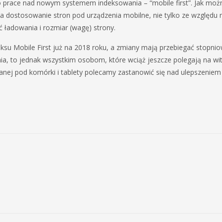
o prace nad nowym systemem indeksowania – “mobile first”. Jak możn
na dostosowanie stron pod urządzenia mobilne, nie tylko ze względu
ć ładowania i rozmiar (wagę) strony.
ksu Mobile First już na 2018 roku, a zmiany mają przebiegać stopni
a, to jednak wszystkim osobom, które wciąż jeszcze polegają na wi
nej pod komórki i tablety polecamy zastanowić się nad ulepszeniem 