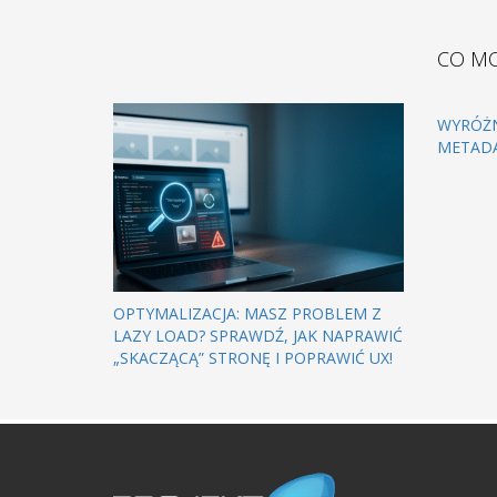
CO MO
WYRÓŻN
METAD
OPTYMALIZACJA: MASZ PROBLEM Z
LAZY LOAD? SPRAWDŹ, JAK NAPRAWIĆ
„SKACZĄCĄ” STRONĘ I POPRAWIĆ UX!