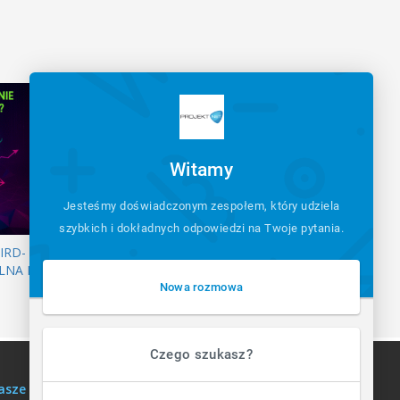
Witamy
Jesteśmy doświadczonym zespołem, który udziela
szybkich i dokładnych odpowiedzi na Twoje pytania.
IRD-
LNA I
Nowa rozmowa
Czego szukasz?
asze usługi