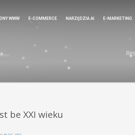
ONY WWW
E-COMMERCE
NARZĘDZIA AI
E-MARKETING
Re
 WIEKU
t be XXI wieku
IN
BLOG
,
SEO