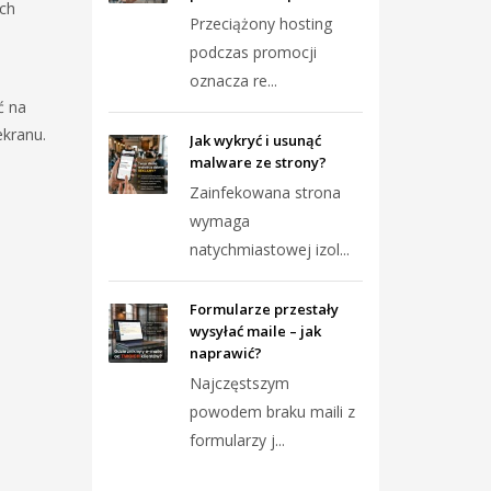
ych
Przeciążony hosting
podczas promocji
oznacza re...
ć na
ekranu.
Jak wykryć i usunąć
malware ze strony?
Zainfekowana strona
wymaga
natychmiastowej izol...
Formularze przestały
wysyłać maile – jak
naprawić?
Najczęstszym
powodem braku maili z
formularzy j...