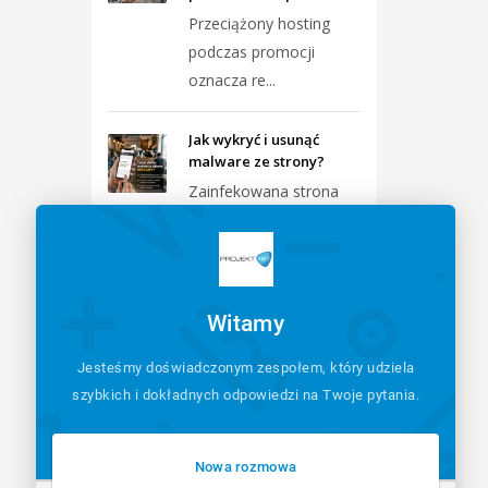
Przeciążony hosting
podczas promocji
oznacza re...
Jak wykryć i usunąć
malware ze strony?
Zainfekowana strona
wymaga
natychmiastowej izol...
Formularze przestały
Witamy
wysyłać maile – jak
naprawić?
Jesteśmy doświadczonym zespołem, który udziela
Najczęstszym
szybkich i dokładnych odpowiedzi na Twoje pytania.
powodem braku maili z
formularzy j...
Nowa rozmowa