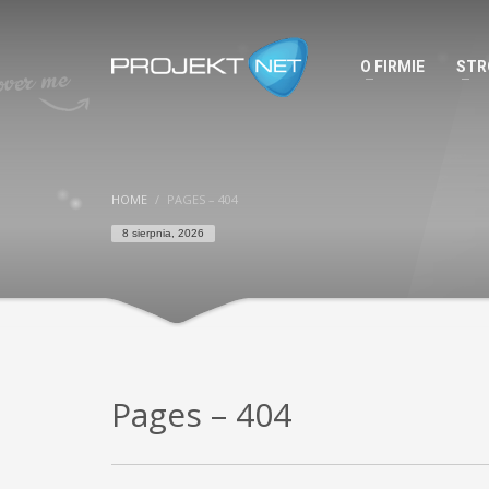
O FIRMIE
STR
HOME
PAGES – 404
8 sierpnia, 2026
Pages – 404