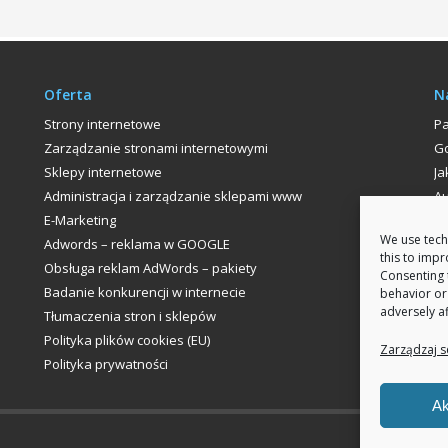
Oferta
N
Strony internetowe
P
Zarządzanie stronami internetowymi
Go
Sklepy internetowe
Ja
Administracja i zarządzanie sklepami www
Au
E-Marketing
P
We use tech
Adwords – reklama w GOOGLE
this to imp
Obsługa reklam AdWords – pakiety
Consenting 
Badanie konkurencji w internecie
behavior or
adversely af
Tłumaczenia stron i sklepów
Polityka plików cookies (EU)
Zarządzaj s
Polityka prywatności
Ak