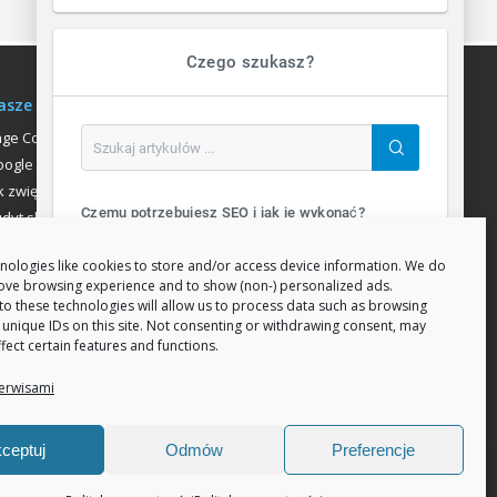
Czego szukasz?
asze usługi
age Communication
ogle Analitycs
k zwiększyć liczbę klientów
Czemu potrzebujesz SEO i jak je wykonać?
dyt sklepu internetowego
ozycjonowanie
SEO Search Engine Optimization (ang. optymalizacja silnika wyszukiwań) to proces przeprowadzany...
nologies like cookies to store and/or access device information. We do
rove browsing experience and to show (non-) personalized ads.
Jak zwiększyć sprzedaż sklepu w internecie?
to these technologies will allow us to process data such as browsing
 unique IDs on this site. Not consenting or withdrawing consent, may
Sprzedaż w intrenecie wiąże się z kilkoma czynnikami które wpływają na ilość zamówień. Załóżmy, że d...
fect certain features and functions.
erwisami
Wszystkie artykuły
ceptuj
Odmów
Preferencje