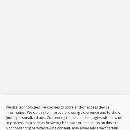
ul.: Żeromskiego 65
26-600
Radom
Tel.
794 002 102
E-mail:
biuro@projekt-net.pl
Oferta
Strony internetowe
Zarządzanie stronami internetowymi
Sklepy internetowe
Administracja i zarządzanie sklepami www
E-Marketing
Adwords – reklama w GOOGLE
Obsługa reklam AdWords – pakiety
Badanie konkurencji w internecie
Tłumaczenia stron i sklepów
We use technologies like cookies to store and/or access device
Polityka plików cookies (EU)
information. We do this to improve browsing experience and to show
(non-) personalized ads. Consenting to these technologies will allow us
Polityka prywatności
to process data such as browsing behavior or unique IDs on this site.
Not consenting or withdrawing consent, may adversely affect certain