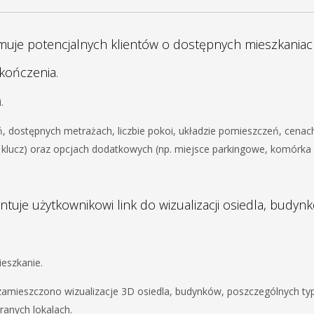
ormuje potencjalnych klientów o dostępnych mieszkaniach
ykończenia.
.
ań, dostępnych metrażach, liczbie pokoi, układzie pomieszczeń, cenac
d klucz) oraz opcjach dodatkowych (np. miejsce parkingowe, komórka
ntuje użytkownikowi link do wizualizacji osiedla, budynk
ieszkanie.
ej zamieszczono wizualizacje 3D osiedla, budynków, poszczególnych t
ranych lokalach.