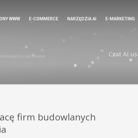
ONY WWW
E-COMMERCE
NARZĘDZIA AI
E-MARKETING
Czat AI u
PRZEDAJĄCYCH MIESZKANIA
racę firm budowlanych
ia