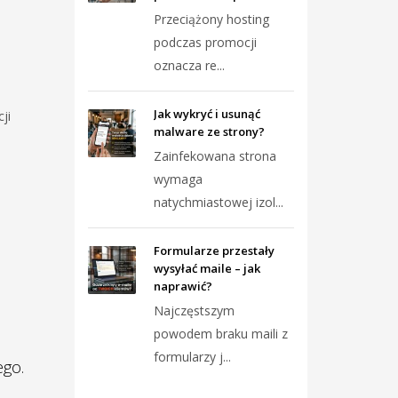
Przeciążony hosting
podczas promocji
oznacza re...
Jak wykryć i usunąć
ji
malware ze strony?
Zainfekowana strona
wymaga
natychmiastowej izol...
Formularze przestały
wysyłać maile – jak
naprawić?
Najczęstszym
powodem braku maili z
formularzy j...
ego.