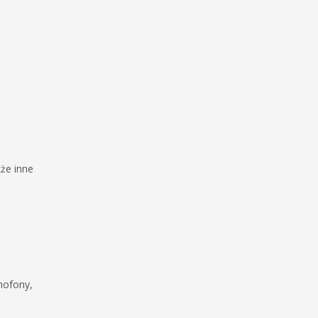
że inne
mofony,