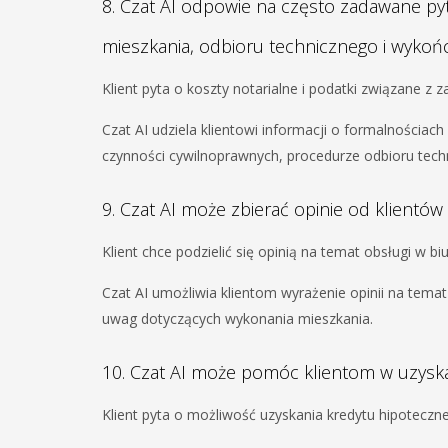
8. Czat AI odpowie na często zadawane py
mieszkania, odbioru technicznego i wykońc
Klient pyta o koszty notarialne i podatki związane z
Czat AI udziela klientowi informacji o formalnościa
czynności cywilnoprawnych, procedurze odbioru tech
9. Czat AI może zbierać opinie od klientów
Klient chce podzielić się opinią na temat obsługi w bi
Czat AI umożliwia klientom wyrażenie opinii na temat
uwag dotyczących wykonania mieszkania.
10. Czat AI może pomóc klientom w uzyska
Klient pyta o możliwość uzyskania kredytu hipoteczn