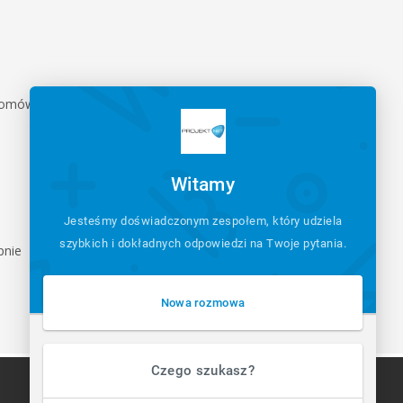
a omówić
Witamy
Jesteśmy doświadczonym zespołem, który udziela
szybkich i dokładnych odpowiedzi na Twoje pytania.
pnie
Nowa rozmowa
Czego szukasz?