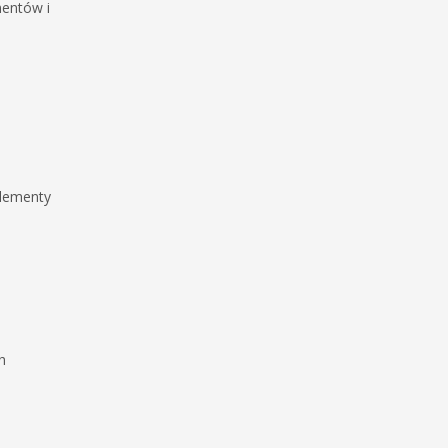
mentów i
elementy
h