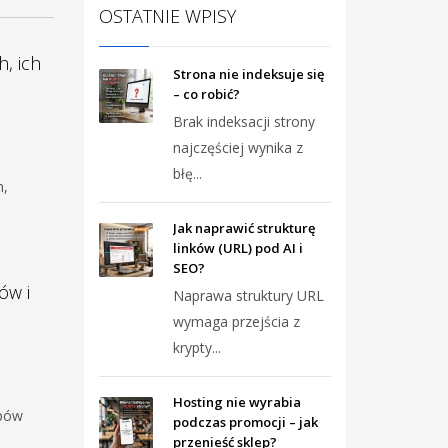
OSTATNIE WPISY
, ich
Strona nie indeksuje się
– co robić?
Brak indeksacji strony
najczęściej wynika z
błę...
h,
Jak naprawić strukturę
linków (URL) pod AI i
SEO?
ów i
Naprawa struktury URL
wymaga przejścia z
krypty...
Hosting nie wyrabia
ypów
podczas promocji – jak
przenieść sklep?