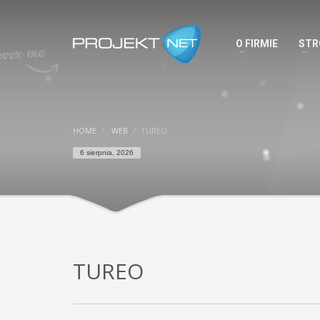
O FIRMIE
STR
HOME
WEB
TUREO
6 sierpnia, 2026
TUREO