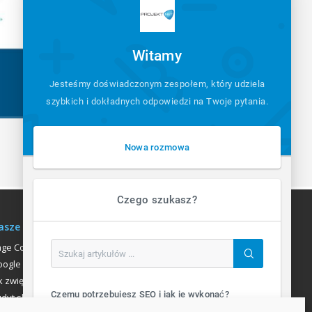
Witamy
Jesteśmy doświadczonym zespołem, który udziela
szybkich i dokładnych odpowiedzi na Twoje pytania.
Nowa rozmowa
Czego szukasz?
asze usługi
age Communication
ogle Analitycs
k zwiększyć liczbę klientów
Czemu potrzebujesz SEO i jak je wykonać?
dyt sklepu internetowego