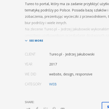
Tureo to portal, który ma za zadanie przybliżyć uży
tematykę podróży po Polsce. Posiada bazę szlaków i
zobaczenia, prezentując wycieczki z przewodnikiem, 
biur podróży i wiele innych.
Na zlecenie Tureo.pl – Jedrzej Jakubowski wykonaliśm
umożliwia użytkownikom przeglądanie dostępnych na
szlaków, tras, wycieczek oraz ofert wycieczkowych.
CLIENT
Tureo.pl - Jedrzej Jakubowski
YEAR
2017
WE DID
website, design, responsive
CATEGORY
WEB
S