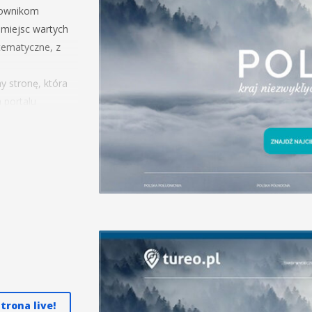
tkownikom
 miejsc wartych
tematyczne, z
y stronę, która
 portalu
trona live!