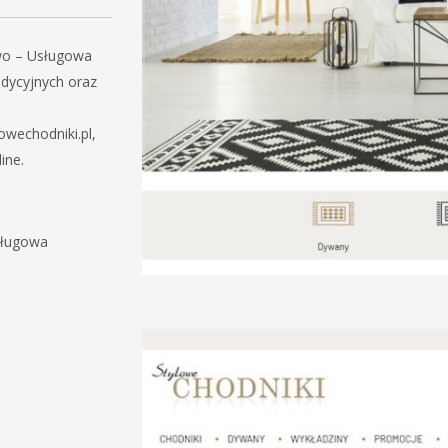
wo – Usługowa
adycyjnych oraz
owechodniki.pl,
ine.
sługowa