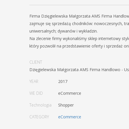
Firma Dzięgielewska Małgorzata AMS Firma Handlo
zajmuje się sprzedażą chodników: nowoczesnych, tr
uniwersalnych; dywanów i wykładzin.
Na zlecenie firmy wykonaliśmy sklep internetowy styl
który pozwolił na przedstawienie oferty i sprzedaż onl
CLIENT
Dzięgielewska Małgorzata AMS Firma Handlowo - U
YEAR
2017
WE DID
eCommerce
Technologia
Shopper
CATEGORY
eCommerce