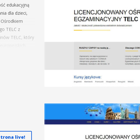
ość edukacyjną
a dla dzieci,
m Ośrodkiem
ego TELC z
inów TELC, który
europejskich.
oraz
 terenie Radomia
trona live!