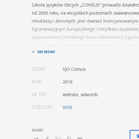
Szkoła Języków Obcych „CONSUS” prowadzi działaln
od 2000 roku, na wszystkich poziomach zaawansowani
młodzieży i dorosłych. Jest również licencjonowany
Egzaminacyjnym Europejskiego Certyfikatu Językow
upoważnienia Centralnego Biura Administracji Egzam
jest uznawany i akredytowany we wszystkich krajach 
Na zlecenie SJO Consus wykonaliśmy projekt strony 
przeprowadziliśmy kampanie reklamową Adwords na
CLIENT
SJO Consus
i okolic
YEAR
2016
WE DID
website, adwords
CATEGORY
WEB
S