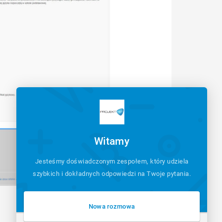
Witamy
Jesteśmy doświadczonym zespołem, który udziela
szybkich i dokładnych odpowiedzi na Twoje pytania.
Nowa rozmowa