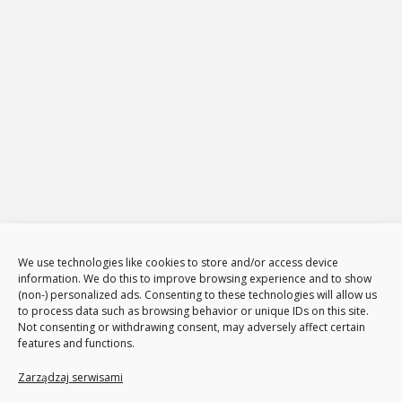
E-mail:
biuro@projekt-net.pl
Oferta
Strony internetowe
Zarządzanie stronami internetowymi
Sklepy internetowe
Administracja i zarządzanie sklepami www
E-Marketing
Adwords – reklama w GOOGLE
Obsługa reklam AdWords – pakiety
Badanie konkurencji w internecie
Tłumaczenia stron i sklepów
We use technologies like cookies to store and/or access device
information. We do this to improve browsing experience and to show
Polityka plików cookies (EU)
(non-) personalized ads. Consenting to these technologies will allow us
Polityka prywatności
to process data such as browsing behavior or unique IDs on this site.
Not consenting or withdrawing consent, may adversely affect certain
features and functions.
Nasze usługi
Page Communication
Zarządzaj serwisami
Google Analitycs