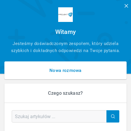
Witamy
SZYBKI
Jesteśmy doświadczonym zespołem, który udziela
KONTAKT
szybkich i dokładnych odpowiedzi na Twoje pytania.
Nowa rozmowa
Czego szukasz?
HOME
WEB
PSYCHOMEDIC – KLINIKA PSYCHOLOGICZNO-PSYCHIATRYCZNA
PsychoMEDIC – klinika psychologiczno-
psychiatryczna