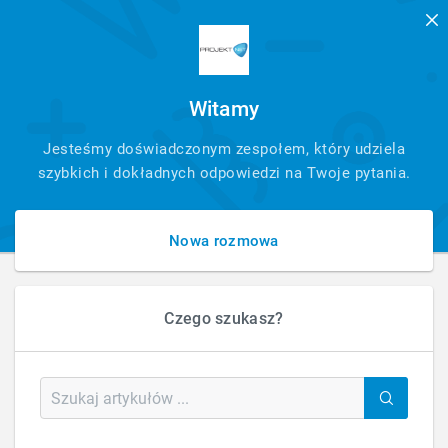
Witamy
SZYBKI
Jesteśmy doświadczonym zespołem, który udziela
KONTAKT
szybkich i dokładnych odpowiedzi na Twoje pytania.
Nowa rozmowa
Czego szukasz?
HOME
ECOMMERCE
PLATFORMAAGD
PlatformaAGD