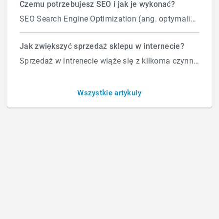
Czemu potrzebujesz SEO i jak je wykonać?
SEO Search Engine Optimization (ang. optymalizacja silnika wyszukiwań) to proces przeprowadzany...
PLATFORMAAGD
Jak zwiększyć sprzedaż sklepu w internecie?
Sprzedaż w intrenecie wiąże się z kilkoma czynnikami które wpływają na ilość zamówień. Załóżmy, że d...
PlatformaAGD to firma zajmująca się sprzedażą sprzętu AGD
Wszystkie artykuły
do kuchni. Posiada szerokie doświadczenie w branży i grono
zadowolonych klientów, które poszerza się każdego dnia.
Na zlecenie PlatformaAGD wykonaliśmy projekt sklepu
internetowego połączonego z czytelną formą prezentacji
produktów dla potencjalnych klientów, przystosowany do
urządzeń różnej wielkości.
CLIENT
PlatformaAGD